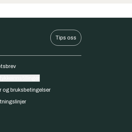
Tips oss
tsbrev
ykkeinnstillinger
r og bruksbetingelser
tningslinjer