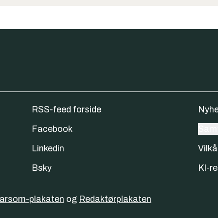
RSS-feed forside
Nyhe
Facebook
Samt
Linkedin
Vilkå
Bsky
KI-re
varsom-plakaten
og
Redaktørplakaten