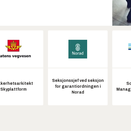
Seksjonssjef ved seksjon
kkerhetsarkitekt
So
for garantiordningen i
Skyplattform
Manag
Norad