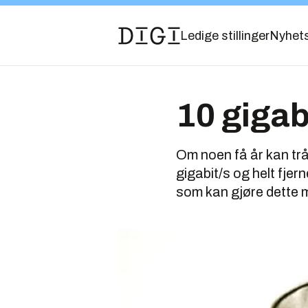
Ledige stillinger
Nyhet
10 gigab
Om noen få år kan trå
gigabit/s og helt fjer
som kan gjøre dette m