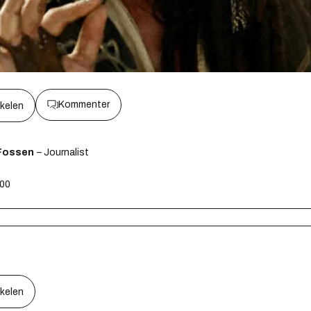
Kommenter
kkelen
Fossen
– Journalist
:00
kkelen