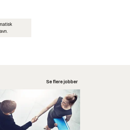
matisk
navn.
Se flere jobber