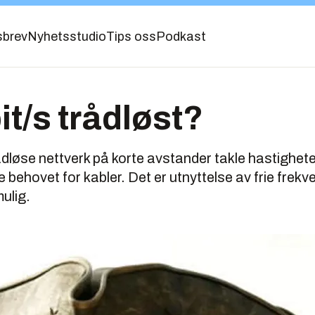
sbrev
Nyhetsstudio
Tips oss
Podkast
it/s trådløst?
dløse nettverk på korte avstander takle hastigheter
ne behovet for kabler. Det er utnyttelse av frie fr
ulig.