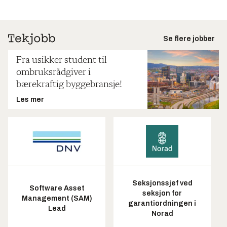
Se flere jobber
Fra usikker student til
ombruksrådgiver i
bærekraftig byggebransje!
Les mer
Seksjonssjef ved
Software Asset
seksjon for
Management (SAM)
garantiordningen i
Lead
Norad