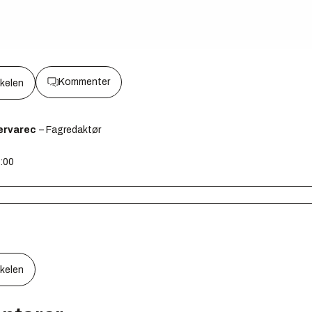
Kommenter
kkelen
ervarec
– Fagredaktør
0:00
kkelen