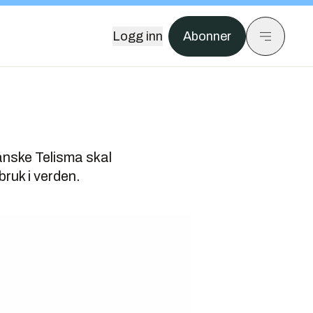
Logg inn
Abonner
anske Telisma skal
bruk i verden.