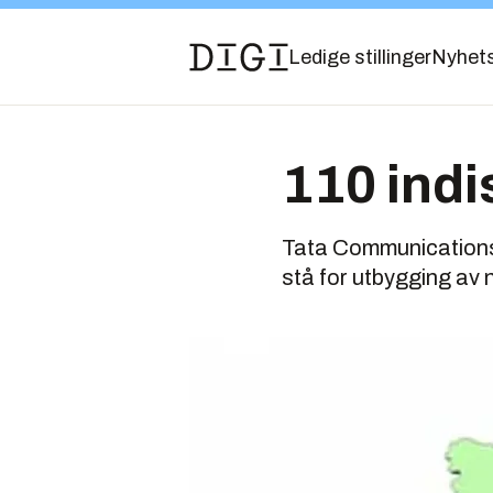
Ledige stillinger
Nyhet
110 indi
Tata Communications 
stå for utbygging av n