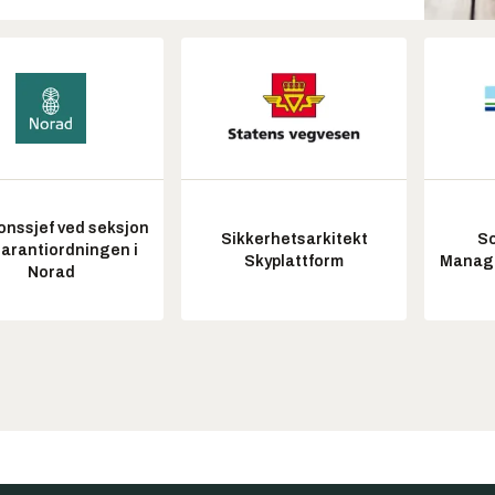
onssjef ved seksjon
Sikkerhetsarkitekt
So
garantiordningen i
Skyplattform
Manag
Norad