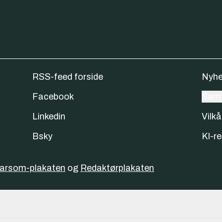
RSS-feed forside
Nyhe
Facebook
Samt
Linkedin
Vilkå
Bsky
KI-re
varsom-plakaten
og
Redaktørplakaten