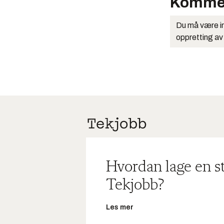
Komme
Du må være in
oppretting av
Hvordan lage en s
Tekjobb?
Les mer