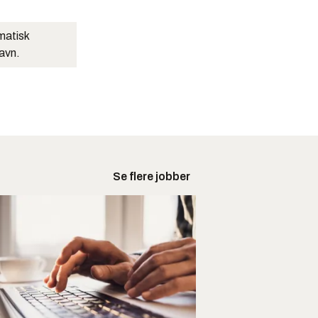
matisk
navn.
Se flere jobber