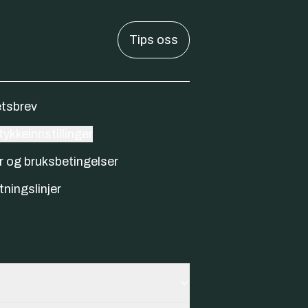
Tips oss
tsbrev
ykkeinnstillinger
r og bruksbetingelser
tningslinjer