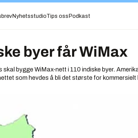
sbrev
Nyhetsstudio
Tips oss
Podkast
ske byer får WiMax
skal bygge WiMax-nett i 110 indiske byer. Amerik
ettet som hevdes å bli det største for kommersielt 