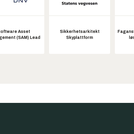
oftware Asset
Sikkerhetsarkitekt
Fagansv
ement (SAM) Lead
Skyplattform
lø