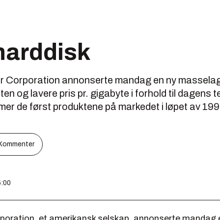
harddisk
r Corporation annonserte mandag en ny masselag
eten og lavere pris pr. gigabyte i forhold til dagens 
er de først produktene på markedet i løpet av 199
Kommenter
5:00
poration, et amerikansk selskap, annonserte mandag 