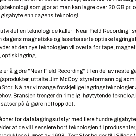
teknologi som gjør at man kan lagre over 20 GB pr. ove
r. gigabyte enn dagens teknologi.
utviklet en teknologi de kaller "Near Field Recording" 
m dagens magnetiske og laserbaserte optiske lagringst
der at den nye teknologien vil overta for tape, magnet
 optisk lagring.
 er å gjøre "Near Field Recording" til en del av neste 
sprodukter, uttalte Jim McCoy, styreformann og admi
raStor. Nå har vi mange forskjellige lagringsteknologie
behov. Bransjen trenger én rimelig, høytytende teknolog
i satser på å gjøre nettopp det.
pner for datalagringsutstyr med flere hundre gigabyte 
er at de vil lisensiere bort teknologien til produsenter, 
produktene i løpet av 1998. TeraStor holder til i Silicon 