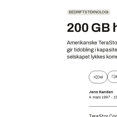
BEDRIFTSTEKNOLOGI
200 GB 
Amerikanske TeraSto
gir tidobling i kapasit
selskapet lykkes komm
Del
Jens Kanden
4. mars 1997 - 1
TeraStor Cor