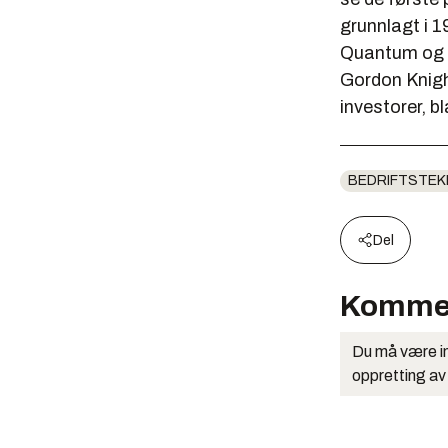
grunnlagt i 
Quantum og M
Gordon Knight
investorer, b
BEDRIFTSTEK
Del
Komme
Du må være in
oppretting av