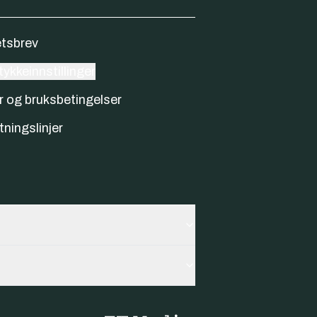
tsbrev
ykkeinnstillinger
r og bruksbetingelser
tningslinjer