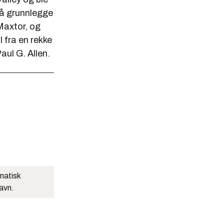
 å grunnlegge
Maxtor, og
l fra en rekke
aul G. Allen.
matisk
navn.