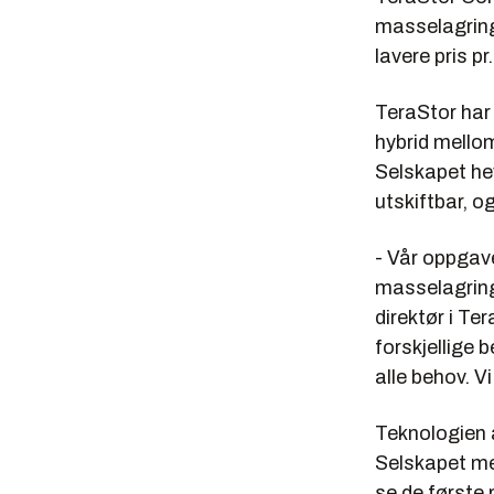
masselagrings
lavere pris p
TeraStor har 
hybrid mello
Selskapet hev
utskiftbar, og
- Vår oppgave
masselagring
direktør i Te
forskjellige 
alle behov. V
Teknologien å
Selskapet meld
se de første 