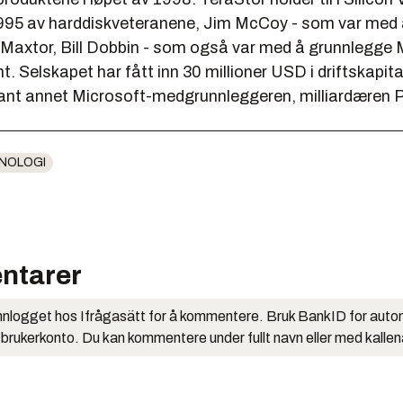
1995 av harddiskveteranene, Jim McCoy - som var med
axtor, Bill Dobbin - som også var med å grunnlegge 
. Selskapet har fått inn 30 millioner USD i driftskapita
lant annet Microsoft-medgrunnleggeren, milliardæren P
NOLOGI
ntarer
nlogget hos Ifrågasätt for å kommentere. Bruk BankID for auto
 brukerkonto. Du kan kommentere under fullt navn eller med kalle