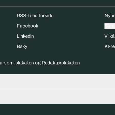
RSS-feed forside
Nyhe
Facebook
Samt
Linkedin
Vilkå
Bsky
KI-re
varsom-plakaten
og
Redaktørplakaten