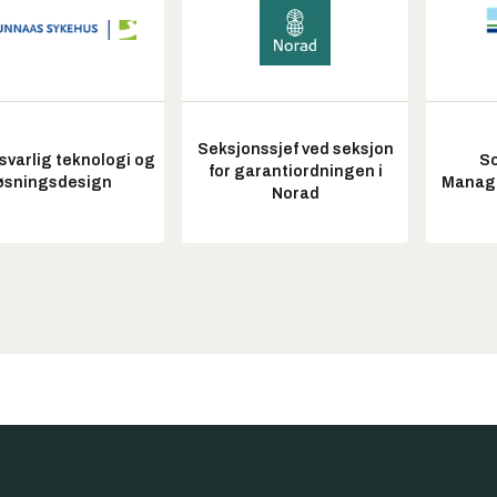
Seksjonssjef ved seksjon
varlig teknologi og
So
for garantiordningen i
øsningsdesign
Manag
Norad