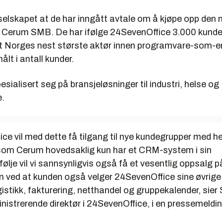
selskapet at de har inngått avtale om å kjøpe opp den 
 Cerum SMB. De har ifølge 24SevenOffice 3.000 kund
t Norges nest største aktør innen programvare-som-e
ålt i antall kunder.
sialisert seg på bransjeløsninger til industri, helse og
.
ce vil med dette få tilgang til nye kundegrupper med he
som Cerum hovedsaklig kun har et CRM-system i sin
ølje vil vi sannsynligvis også få et vesentlig oppsalg 
ved at kunden også velger 24SevenOffice sine øvrige
istikk, fakturering, netthandel og gruppekalender, sier 
istrerende direktør i 24SevenOffice, i en pressemeldin