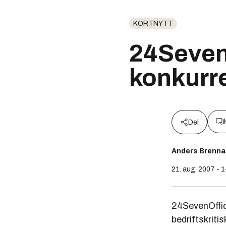
KORTNYTT
24Seven
konkurr
Del
Anders Brenna
21. aug. 2007 - 
24SevenOffic
bedriftskriti