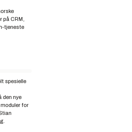
norske
er på CRM,
n-tjeneste
lt spesielle
på den nye
 moduler for
Stian
g.