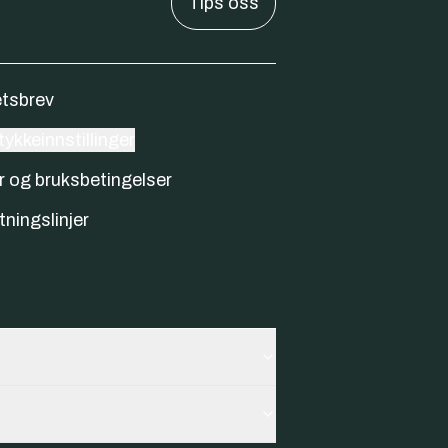
Tips oss
tsbrev
ykkeinnstillinger
r og bruksbetingelser
tningslinjer