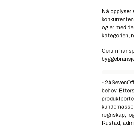
Nå opplyser 
konkurrenten
og er med de
kategorien, m
Cerum har spe
byggebransje
- 24SevenOffi
behov. Etter
produktportef
kundemassen 
regnskap, log
Rustad, admin