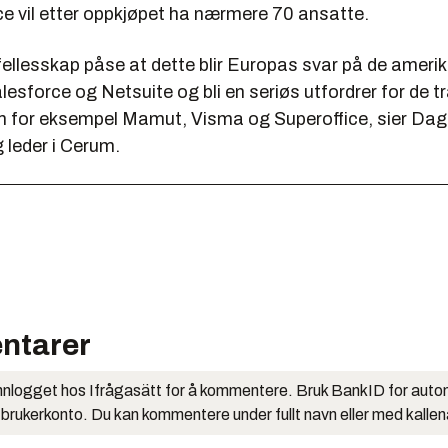
e vil etter oppkjøpet ha nærmere 70 ansatte.
i fellesskap påse at dette blir Europas svar på de ameri
esforce og Netsuite og bli en seriøs utfordrer for de tr
 for eksempel Mamut, Visma og Superoffice, sier Dag
g leder i Cerum.
ntarer
nlogget hos Ifrågasätt for å kommentere. Bruk BankID for auto
 brukerkonto. Du kan kommentere under fullt navn eller med kalle