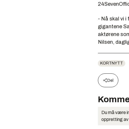
24SevenOffic
- Nå skal vi 
gigantene Sal
aktørene som
Nilsen, dagli
KORTNYTT
Del
Komme
Du må være in
oppretting av