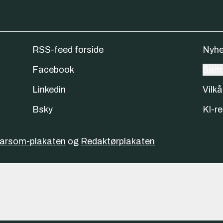
RSS-feed forside
Nyhe
Facebook
Samt
Linkedin
Vilkå
Bsky
KI-re
varsom-plakaten
og
Redaktørplakaten