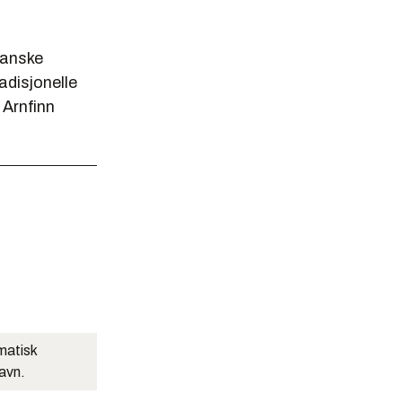
kanske
adisjonelle
 Arnfinn
matisk
navn.