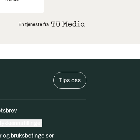
En tjeneste fra
Tips oss
tsbrev
ykkeinnstillinger
r og bruksbetingelser