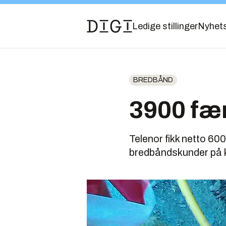
Ledige stillinger
Nyhet
BREDBÅND
3900 fæ
Telenor fikk netto 60
bredbåndskunder på k