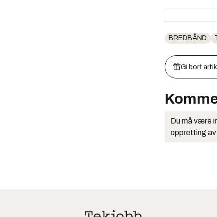
BREDBÅND
Gi bort arti
Komme
Du må være in
oppretting av