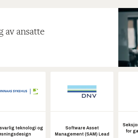
g av ansatte
Seksjo
varlig teknologi og
Software Asset
for g
øsningsdesign
Management (SAM) Lead