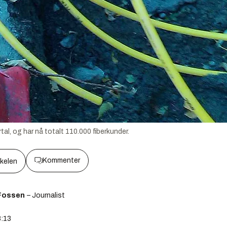
rtal, og har nå totalt 110.000 fiberkunder.
Kommenter
kkelen
Fossen
– Journalist
8:13