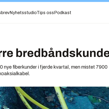
sbrev
Nyhetsstudio
Tips oss
Podkast
rre bredbåndskunde
00 nye fiberkunder i fjerde kvartal, men mistet 79
oaksialkabel.