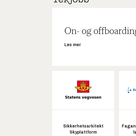
On- og offboardin
Les mer
Sikkerhetsarkitekt
Fagans
Skyplattform
l