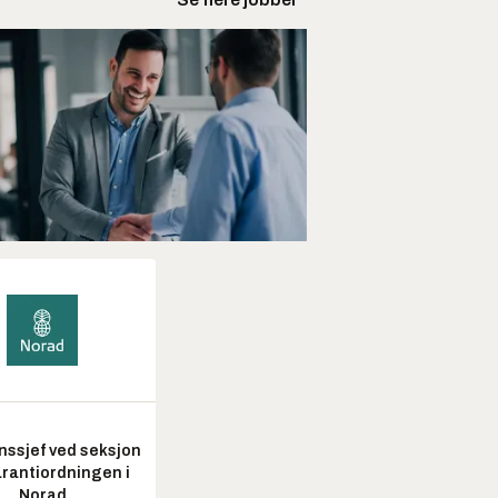
nssjef ved seksjon
arantiordningen i
Norad