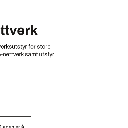
ttverk
rksutstyr for store
e-nettverk samt utstyr
Planen er å