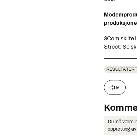
Modemproduks
produksjonen
3Com skilte i
Street. Sels
RESULTATERF
Del
Komme
Du må være in
oppretting av