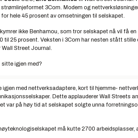
 strømlinjeformet 3Com. Modem og nettverksløsninger
r for hele 45 prosent av omsetningen til selskapet.
kymrer ikke Benhamou, som tror selskapet nå vil få en 
 til 25 prosent. Veksten i 3Com har nesten stått stille 
r Wall Street Journal.
 sitte igjen med?
e igjen med nettverksadaptere, kort til hjemme- nettver
nikasjonsselskaper. Dette applauderer Wall Streets an
t var på høy tid at selskapet solgte unna forretning
høyteknologiselskapet må kutte 2700 arbeidsplasser, av