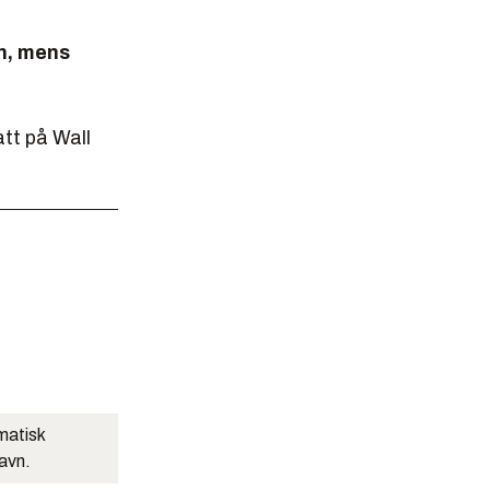
en, mens
tt på Wall
matisk
navn.