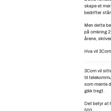
skape et mer
bedrifter stå
Men dette be
på omkring 20
årene, skrive
Hva vil 3Com
3Com vil sitt
til telekommu
som mente de
gikk tregt.
Det betyr at 
500.