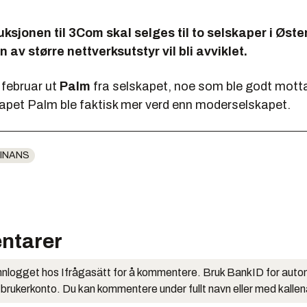
jonen til 3Com skal selges til to selskaper i Øst
 av større nettverksutstyr vil bli avviklet.
 februar ut
Palm
fra selskapet, noe som ble godt motta
kapet Palm ble faktisk mer verd enn moderselskapet.
INANS
ntarer
nlogget hos Ifrågasätt for å kommentere. Bruk BankID for auto
 brukerkonto. Du kan kommentere under fullt navn eller med kalle