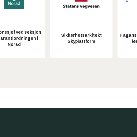
onssjef ved seksjon
Sikkerhetsarkitekt
Fagansv
garantiordningen i
Skyplattform
lø
Norad