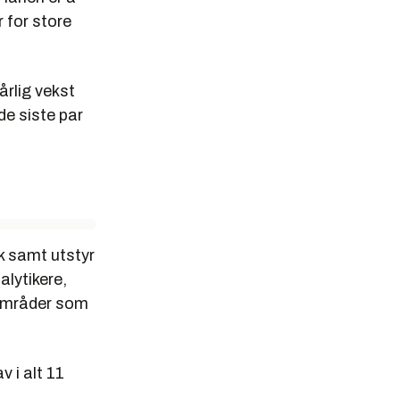
 for store
årlig vekst
de siste par
k samt utstyr
alytikere,
sområder som
 i alt 11