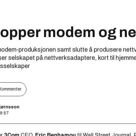
opper modem og ne
odem-produksjonen samt slutte å produsere nettve
atser selskapet på nettverksadaptere, kort til hjemm
nsselskaper
Kommenter
bjørnsson
09:57
er
3Com
CEO,
Eric Benhamou
til Wall Street Journal. 