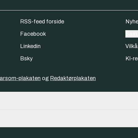
RSS-feed forside
Nyhe
Facebook
Samt
Linkedin
Vilkå
Bsky
KI-re
varsom-plakaten
og
Redaktørplakaten