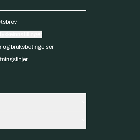
tsbrev
ykkeinnstillinger
r og bruksbetingelser
tningslinjer