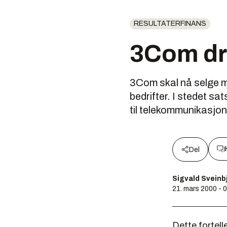
RESULTATERFINANS
3Com dr
3Com skal nå selge m
bedrifter. I stedet s
til telekommunikasjo
Del
Sigvald Svein
21. mars 2000 - 
Dette fortell