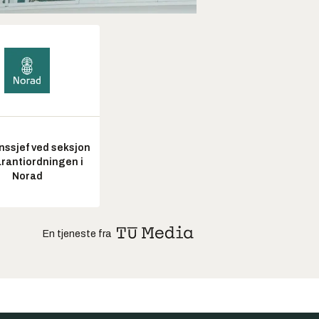
nssjef ved seksjon
arantiordningen i
Norad
En tjeneste fra