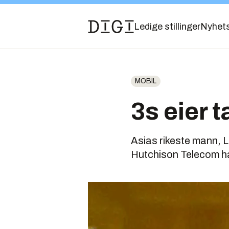
Ledige stillinger
Nyhet
MOBIL
3s eier 
Asias rikeste mann, L
Hutchison Telecom ha