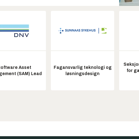
Seksjo
oftware Asset
Fagansvarlig teknologi og
for g
ement (SAM) Lead
løsningsdesign