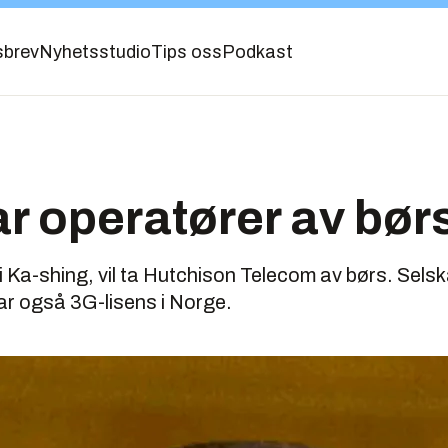
sbrev
Nyhetsstudio
Tips oss
Podkast
tar operatører av bør
i Ka-shing, vil ta Hutchison Telecom av børs. Sels
r også 3G-lisens i Norge.