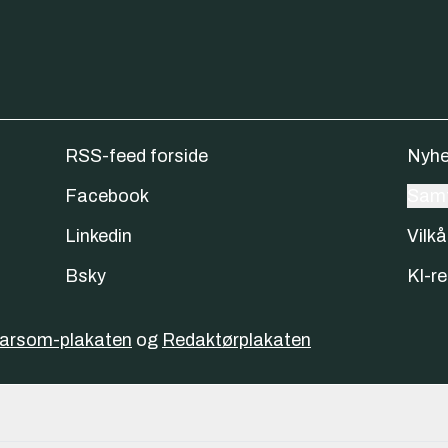
RSS-feed forside
Nyhe
Facebook
Samt
Linkedin
Vilkå
Bsky
KI-re
varsom-plakaten
og
Redaktørplakaten