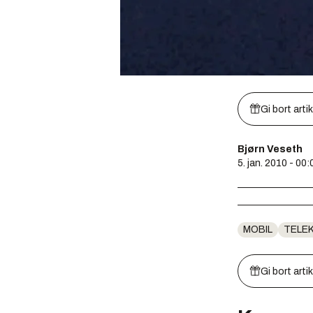
Gi bort arti
Bjørn Veseth
5. jan. 2010 - 00:
MOBIL
TELE
Gi bort arti