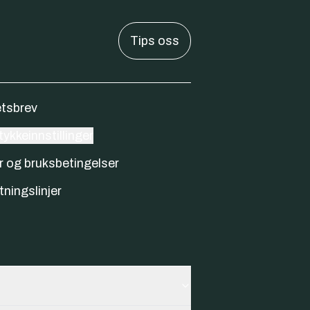
Tips oss
tsbrev
ykkeinnstillinger
r og bruksbetingelser
tningslinjer