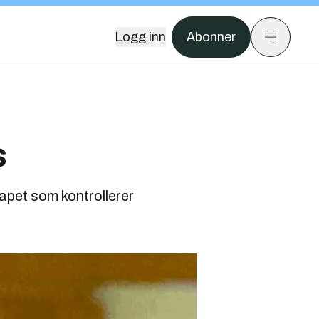
Logg inn
Abonner
s
kapet som kontrollerer