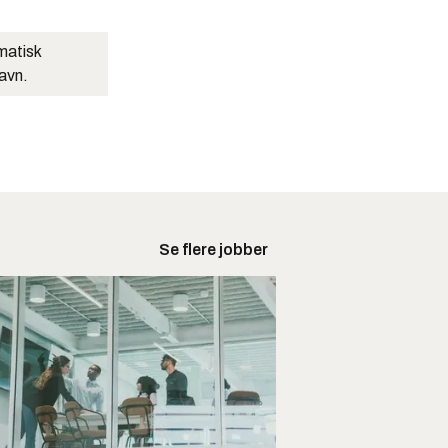
matisk
navn.
Se flere jobber