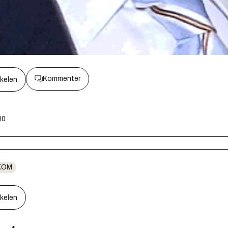
Kommenter
kkelen
00
KOM
kkelen