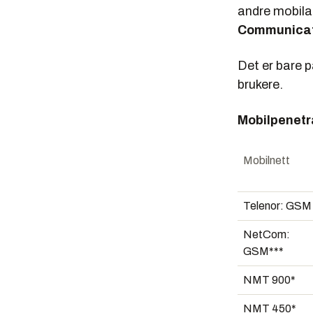
andre mobilak
Communicat
Det er bare 
brukere.
Mobilpenetra
Mobilnett
Telenor: GSM
NetCom:
GSM***
NMT 900*
NMT 450*