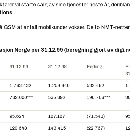
tører vil starte salg av sine tjenester neste år, deribla
ions
.
på GSM at antall mobilkunder vokser. De to NMT-nette
sjon Norge per 31.12.99 (beregning gjort av digi.n
31.12.99
31.12.98
Endring
P
31
1.783.432
1.259.940
532.492
1
732.600***
535.892
196.708***
80
95.624
167.167
(71.543)
9
120.648
143.415
(22.767)
1