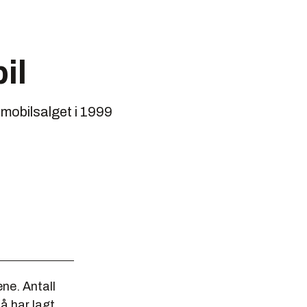
il
 mobilsalget i 1999
ene. Antall
å har lagt