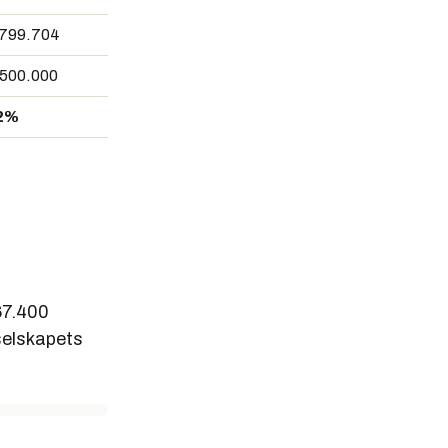
.799.704
.500.000
2%
67.400
selskapets