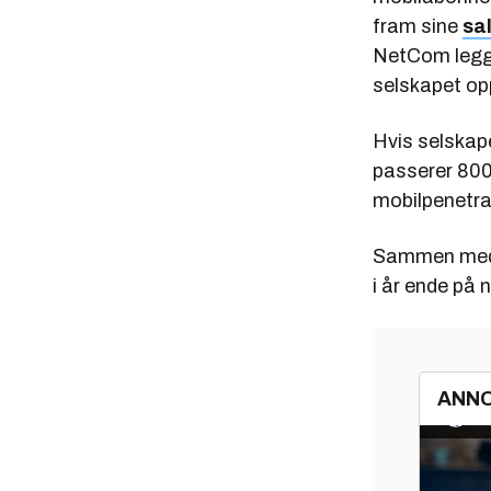
fram sine
sal
NetCom legge
selskapet opp
Hvis selskape
passerer 800
mobilpenetra
Sammen med T
i år ende på
ANN