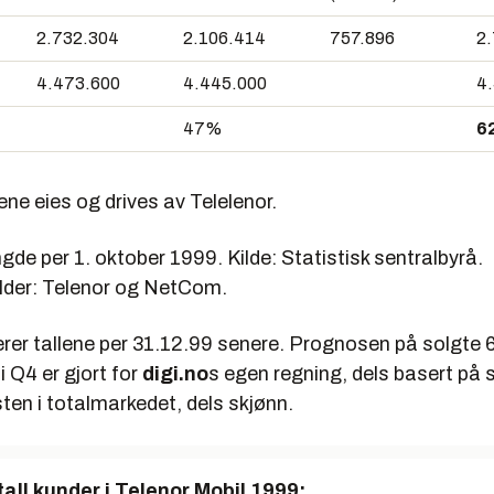
2.732.304
2.106.414
757.896
2
4.473.600
4.445.000
4
47%
6
ne eies og drives av Telelenor.
de per 1. oktober 1999. Kilde: Statistisk sentralbyrå.
lder: Telenor og NetCom.
erer tallene per 31.12.99 senere. Prognosen på solgte 
 Q4 er gjort for
digi.no
s egen regning, dels basert på 
ten i totalmarkedet, dels skjønn.
tall kunder i Telenor Mobil 1999: