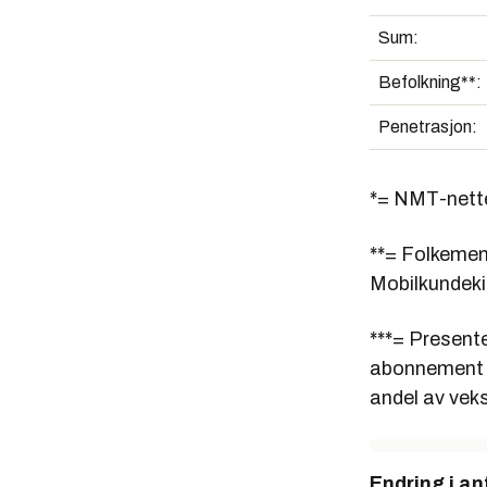
Sum:
Befolkning**:
Penetrasjon:
*= NMT-nette
**= Folkemeng
Mobilkundeki
***= Present
abonnement i
andel av veks
Endring i an