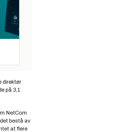
e direktør
de på 3,1
r om NetCom
edet bestå av
tet at flere