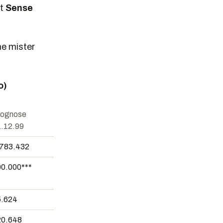
nt
Sense
ne mister
o)
rognose
.12.99
.783.432
0.000***
5.624
20.648