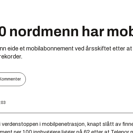
00 nordmenn har mob
n eide et mobilabonnement ved årsskiftet etter at
 rekorder.
Kommenter
5:03
i verdenstoppen i mobilpenetrasjon, knapt slått av finn
ent per 100 innbyggere ligger på 62 etter at Telenor n