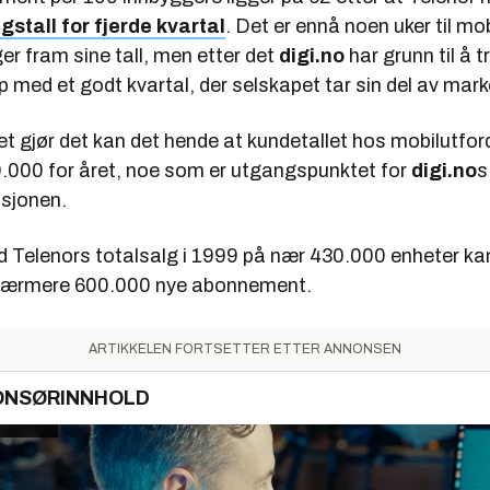
gstall for fjerde kvartal
. Det er ennå noen uker til mo
r fram sine tall, men etter det
digi.no
har grunn til å t
 med et godt kvartal, der selskapet tar sin del av mark
t gjør det kan det hende at kundetallet hos mobilutfor
.000 for året, noe som er utgangspunktet for
digi.no
s
sjonen.
elenors totalsalg i 1999 på nær 430.000 enheter kan
 nærmere 600.000 nye abonnement.
ARTIKKELEN FORTSETTER ETTER ANNONSEN
ONSØRINNHOLD