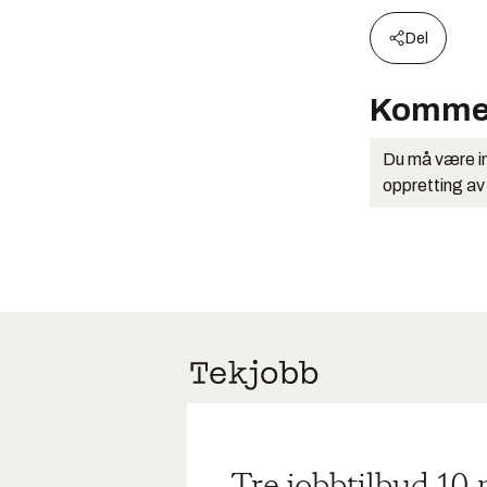
Del
Komme
Du må være in
oppretting av