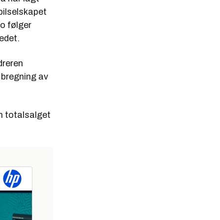
bilselskapet
ro følger
edet.
dreren
 bregning av
 totalsalget