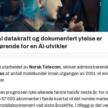
l datakraft og dokumentert ytelse er
ørende for en AI-utvikler
e utarbeidet av
Norsk Telecom
, skriver administrerend
æs
at antall mobilkunder innen utgangen av 2001 vil en
er.
den prognosen ryke allerede første halvår neste år, fo
e 67.000 abonnenter i fjerde kvartal vil det norske mark
 mobilabonnement ved siste årsskifte. I tillegg er det ven