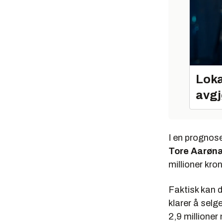
Loka
avgj
I en prognos
Tore Aarøn
millioner kron
Faktisk kan 
klarer å selg
2,9 millioner