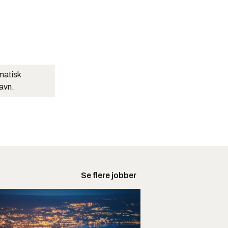
matisk
navn.
Se flere jobber