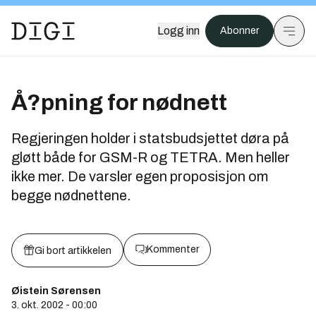
Logg inn
Abonner
Å?pning for nødnett
Regjeringen holder i statsbudsjettet døra på
gløtt både for GSM-R og TETRA. Men heller
ikke mer. De varsler egen proposisjon om
begge nødnettene.
Kommenter
Gi bort artikkelen
Øistein Sørensen
3. okt. 2002 - 00:00