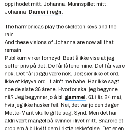
oppi hodet mitt. Johanna. Munnspillet mitt.
Johanna.
Damer i regn.
The harmonicas play the skeleton keys and the
rain
And these visions of Johanna are now all that
remain
Publikum virker fornøyd. Best å ikke vise at jeg
setter pris på det. De får låtene mine. Det får være
nok. Det får jaggu være nok. Jeg sier ikke et ord.
Ikke et kløyva ord. It ain't me babe. Har ikke sagt
noe de siste 36 årene. Hvorfor skal jeg begynne
nå? Jeg begynner jo å bli
gammel
. 61 i år. 24 mai,
hvis jeg ikke husker feil. Nei, det var jo den dagen
Mette-Marit skulle gifte seg. Synd. Men det har
aldri vært mangel på kvinner i livet mitt. Snarere et
problem å bli kvitt dem i riktig rekkefølge. Det er en