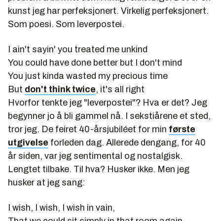
kunst jeg har perfeksjonert. Virkelig perfeksjonert.
Som poesi. Som leverpostei.
I ain't sayin' you treated me unkind
You could have done better but I don't mind
You just kinda wasted my precious time
But
don't think twice
, it's all right
Hvorfor tenkte jeg "leverpostei"? Hva
er
det? Jeg
begynner jo å bli gammel nå. I sekstiårene et sted,
tror jeg. De feiret 40-årsjubiléet for min
første
utgivelse
forleden dag. Allerede dengang, for 40
år siden, var jeg sentimental og nostalgisk.
Lengtet tilbake. Til hva? Husker ikke. Men jeg
husker at jeg sang:
I wish, I wish, I wish in vain,
That we could sit simply in that room again.