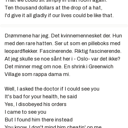
Ten thousand dollars at the drop of a hat,
I'd give it all gladly if our lives could be like that.
Drømmene har jeg. Det kvinnemennesket der. Hun
med den rare hatten. Ser ut som en pilleboks med
leopardflekker. Fascinerende. Riktig fascinerende.
At jeg skulle se noe sånt her i -
Oslo
- var det ikke?
Det minner meg om noe. En shrink i Greenwich
Village som rappa dama mi.
Well, I asked the doctor if I could see you
It's bad for your health, he said
Yes, I disobeyed his orders
I came to see you
But I found him there instead
You know, I don't mind him cheatin' on me