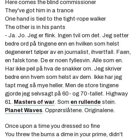
Here comes the blind commissioner
They've got him in a trance
One hand is tied to the tight-rope walker
The other is in his pants
- Ja. Jo. Jeg er flink. Ingen tvil om det. Jeg setter
bedre ord på tingene enn en hvilken som helst
degenerert tølper av en journalist, ihvertfall. Faen,
en falsk tone. De er noen fyllesvin. Alle som en.
Har ikke peil på hva de snakker om. Jeg skriver
bedre enn hvem som helst av dem. Ikke har jeg
tapt meg så mye heller. Men de store tingene
gjorde jeg selvsagt på 60- og 70-tallet. Highway
61.
Masters of war
. Som
en rullende
stein.
Planet Waves
. Opprørslåtene. Originalene.
Once upon a time you dressed so fine
You threw the bums a dime in your prime, didn't