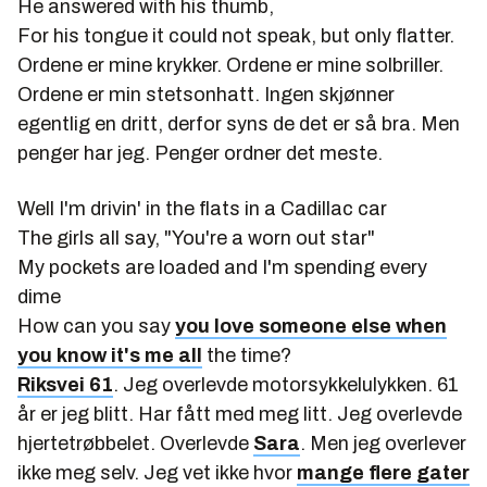
He answered with his thumb,
For his tongue it could not speak, but only flatter.
Ordene er mine krykker. Ordene er mine solbriller.
Ordene er min stetsonhatt. Ingen skjønner
egentlig en dritt, derfor syns de det er så bra. Men
penger har jeg. Penger ordner det meste.
Well I'm drivin' in the flats in a Cadillac car
The girls all say, "You're a worn out star"
My pockets are loaded and I'm spending every
dime
How can you say
you love someone else when
you know it's me all
the time?
Riksvei 61
. Jeg overlevde motorsykkelulykken. 61
år er jeg blitt. Har fått med meg litt. Jeg overlevde
hjertetrøbbelet. Overlevde
Sara
. Men jeg overlever
ikke meg selv. Jeg vet ikke hvor
mange flere gater