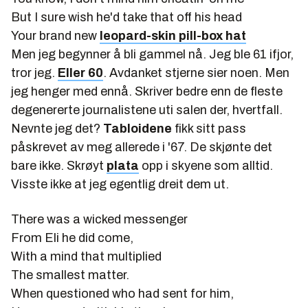
But I sure wish he'd take that off his head
Your brand new
leopard-skin pill-box hat
Men jeg begynner å bli gammel nå. Jeg ble 61 ifjor,
tror jeg.
Eller 60
. Avdanket stjerne sier noen. Men
jeg henger med ennå. Skriver bedre enn de fleste
degenererte journalistene uti salen der, hvertfall.
Nevnte jeg det?
Tabloidene
fikk sitt pass
påskrevet av meg allerede i '67. De skjønte det
bare ikke. Skrøyt
plata
opp i skyene som alltid.
Visste ikke at jeg egentlig dreit dem ut.
There was a
wicked messenger
From Eli he did come,
With a mind that multiplied
The smallest matter.
When questioned who had sent for him,