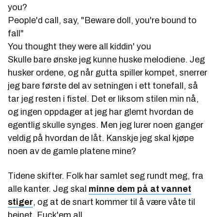
you?
People'd call, say, "Beware doll, you're bound to
fall"
You thought they were all kiddin' you
Skulle bare ønske jeg kunne huske melodiene. Jeg
husker ordene, og når gutta spiller kompet, snerrer
jeg bare første del av setningen i ett tonefall, så
tar jeg resten i fistel. Det er liksom stilen min nå,
og ingen oppdager at jeg har glemt hvordan de
egentlig skulle synges. Men jeg lurer noen ganger
veldig på hvordan de låt. Kanskje jeg skal kjøpe
noen av de gamle platene mine?
Tidene skifter. Folk har samlet seg rundt meg, fra
alle kanter. Jeg skal
minne dem på at vannet
stiger
, og at de snart kommer til å være våte til
beinet. Fuck'em all.