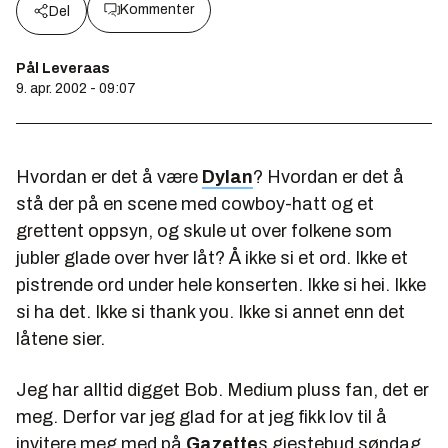
Kommenter
Del
Pål Leveraas
9. apr. 2002 - 09:07
Hvordan er det å være
Dylan
? Hvordan er det å
stå der på en scene med cowboy-hatt og et
grettent oppsyn, og skule ut over folkene som
jubler glade over hver låt? Å ikke si et ord. Ikke et
pistrende ord under hele konserten. Ikke si hei. Ikke
si ha det. Ikke si thank you. Ikke si annet enn det
låtene sier.
Jeg har alltid digget Bob. Medium pluss fan, det er
meg. Derfor var jeg glad for at jeg fikk lov til å
invitere meg med på
Gazette
s gjestebud søndag