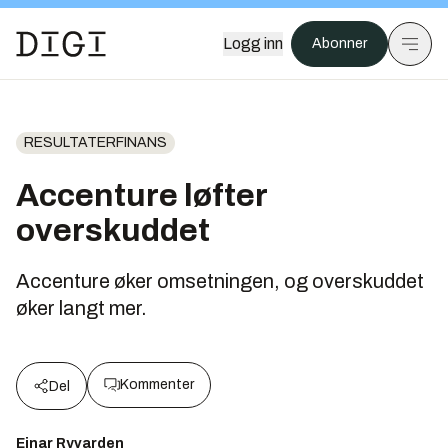
Logg inn
Abonner
RESULTATERFINANS
Accenture løfter
overskuddet
Accenture øker omsetningen, og overskuddet
øker langt mer.
Kommenter
Del
Einar Ryvarden