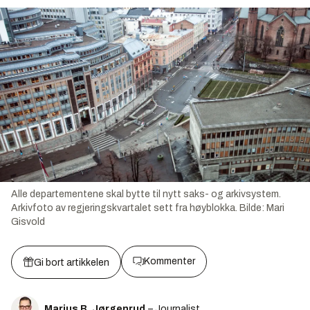
Alle departementene skal bytte til nytt saks- og arkivsystem.
Arkivfoto av regjeringskvartalet sett fra høyblokka.
Bilde:
Mari
Gisvold
Kommenter
Gi bort artikkelen
Marius B. Jørgenrud
– Journalist