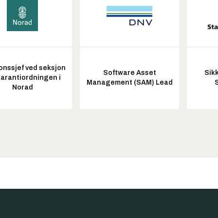
onssjef ved seksjon
Software Asset
Sik
garantiordningen i
Management (SAM) Lead
Norad