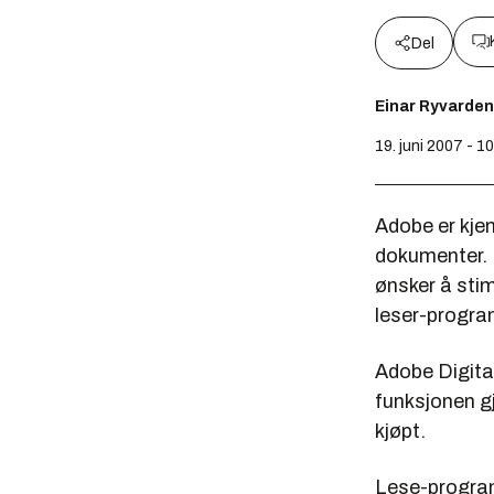
Del
Einar Ryvarden
19. juni 2007 - 1
Adobe er kjen
dokumenter. F
ønsker å stim
leser-progra
Adobe Digital
funksjonen gj
kjøpt.
Lese-program