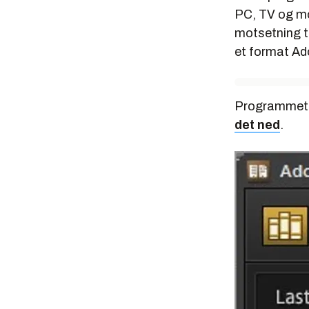
PC, TV og mo
motsetning ti
et format Ad
Programmet f
det ned
.