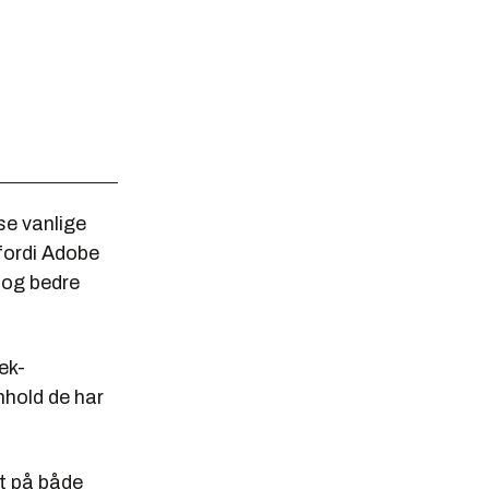
se vanlige
 fordi Adobe
 og bedre
ek-
nhold de har
t på både