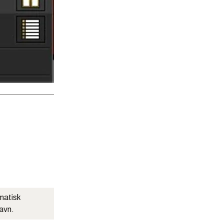
matisk
navn.