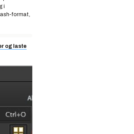
 i
Flash-format,
er og laste