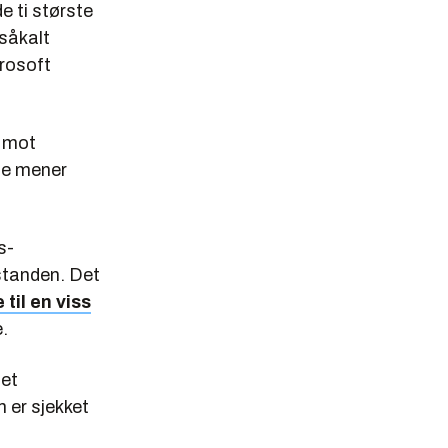
e ti største
såkalt
crosoft
g mot
te mener
s-
åstanden. Det
 til en viss
.
net
 er sjekket