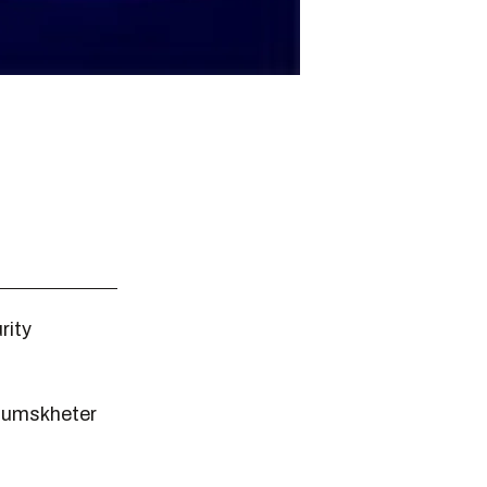
rity
uhumskheter