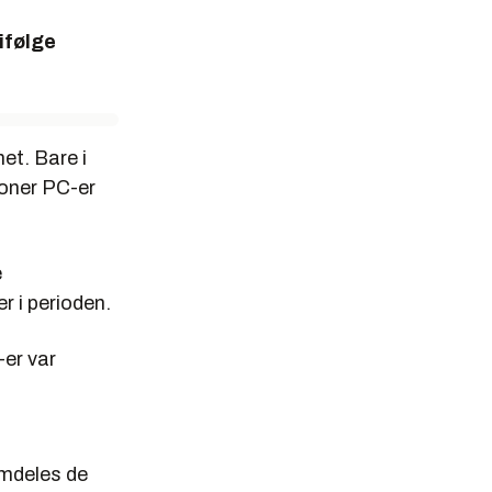
ifølge
et. Bare i
ioner PC-er
e
r i perioden.
er var
emdeles de