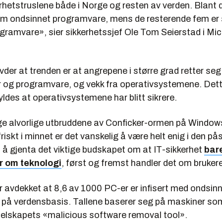
rhetstruslene både i Norge og resten av verden. Blant d
fem ondsinnet programvare, mens de resterende fem er 
gramvare», sier sikkerhetssjef Ole Tom Seierstad i Mi
der at trenden er at angrepene i større grad retter se
r og programvare, og vekk fra operativsystemene. Det
ldes at operativsystemene har blitt sikrere.
 alvorlige utbruddene av Conficker-ormen på Window
riskt i minnet er det vanskelig å være helt enig i den p
 å gjenta det viktige budskapet om at IT-sikkerhet
bare
r om teknologi
, først og fremst handler det om brukere
r avdekket at 8,6 av 1000 PC-er er infisert med ondsin
på verdensbasis. Tallene baserer seg på maskiner som
 selskapets «malicious software removal tool».