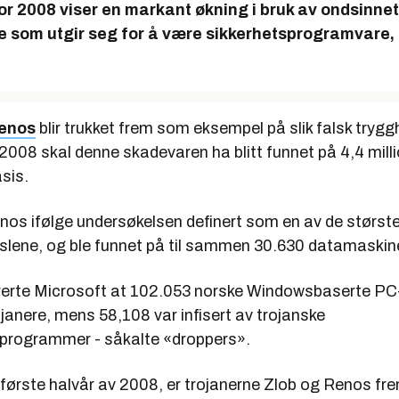
r 2008 viser en markant økning i bruk av ondsinnet
 som utgir seg for å være sikkerhetsprogramvare, 
enos
blir trukket frem som eksempel på slik falsk tryggh
2008 skal denne skadevaren ha blitt funnet på 4,4 mill
sis.
enos ifølge undersøkelsen definert som en av de størst
uslene, og ble funnet på til sammen 30.630 datamaskine
trerte Microsoft at 102.053 norske Windowsbaserte PC-
rojanere, mens 58,108 var infisert av trojanske
programmer - såkalte «droppers».
d første halvår av 2008, er trojanerne Zlob og Renos fr