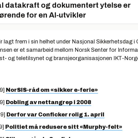
l datakraft og dokumentert ytelse er
ørende for en AI-utvikler
r lagt frem i sin helhet under Nasjonal Sikkerhetsdag i 
nsen er et samarbeid mellom Norsk Senter for Informa
st- og teletilsynet og bransjeorganisasjonen IKT-Norg
09]
NorSIS-råd om «sikker e-ferie»
09]
Dobling av nettangrep i 2008
09]
Derfor var Conficker rolig 1. april
9]
Politiet må redusere sitt «Murphy-felt»