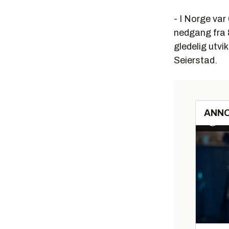
- I Norge var
nedgang fra 8
gledelig utvik
Seierstad.
ANN