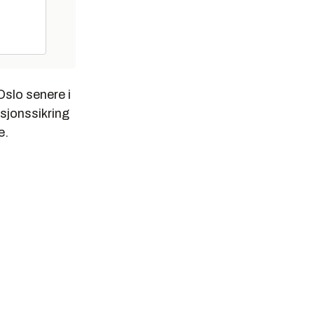
Oslo senere i
sjonssikring
e.