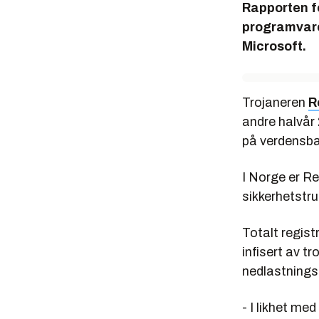
Rapporten fo
programvare
Microsoft.
Trojaneren
R
andre halvår 
på verdensba
I Norge er R
sikkerhetstr
Totalt regis
infisert av t
nedlastnings
- I likhet me