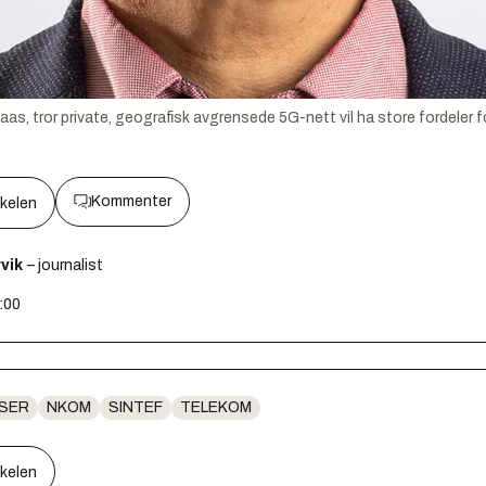
aas, tror private, geografisk avgrensede 5G-nett vil ha store fordeler fo
Kommenter
kkelen
vik
– journalist
5:00
SER
NKOM
SINTEF
TELEKOM
kkelen