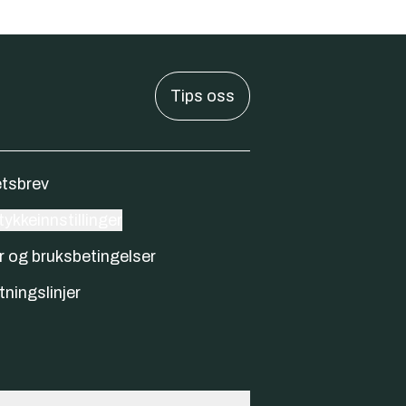
Tips oss
tsbrev
ykkeinnstillinger
r og bruksbetingelser
tningslinjer