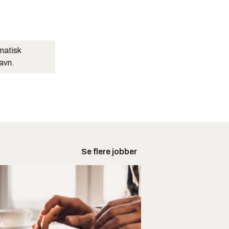
matisk
navn.
Se flere jobber