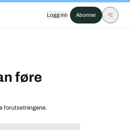
Logg inn
Abonner
an føre
tte forutsetningene.