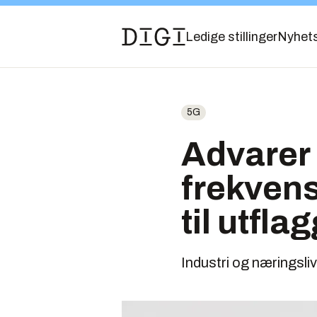
Ledige stillinger
Nyhet
5G
Advarer
frekvens
til utfla
Industri og næringsliv