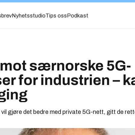
sbrev
Nyhetsstudio
Tips oss
Podkast
 mot særnorske 5G-
er for industrien – k
gging
 vil gjøre det bedre med private 5G-nett, gitt de re