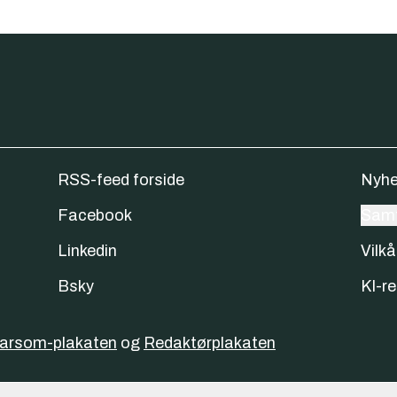
RSS-feed forside
Nyhe
Facebook
Samt
Linkedin
Vilkå
Bsky
KI-re
varsom-plakaten
og
Redaktørplakaten