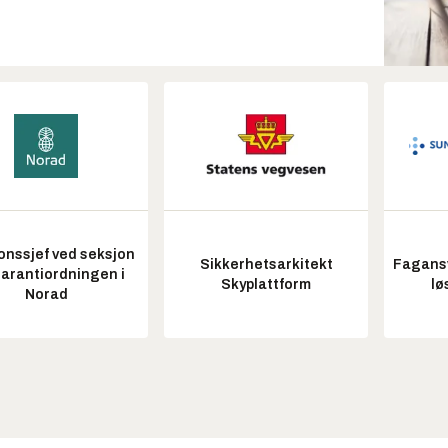
onssjef ved seksjon
Sikkerhetsarkitekt
Fagansv
garantiordningen i
Skyplattform
lø
Norad