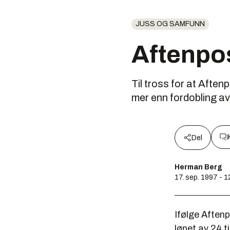
JUSS OG SAMFUNN
Aftenpos
Til tross for at Afte
mer enn fordobling av 
Del
Herman Berg
17. sep. 1997 - 1
Ifølge Aftenp
løpet av 24 t