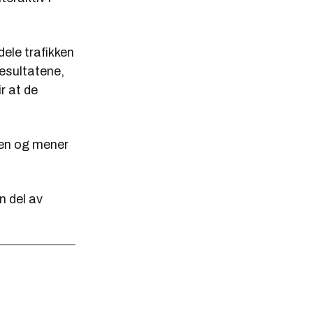
dele trafikken
resultatene,
r at de
sen og mener
n del av