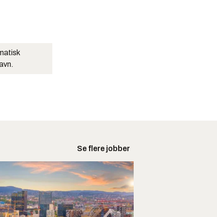
matisk
navn.
Se flere jobber