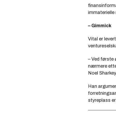
finansinforma
immaterielle 
– Gimmick
Vital er leve
ventureselska
– Ved første
nærmere etter
Noel Sharkey 
Han argument
forretningsa
styreplass e