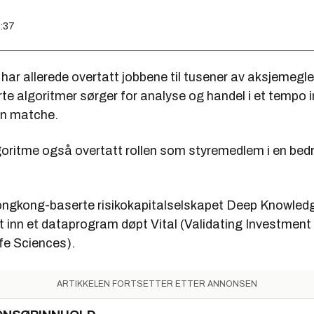
3:37
har allerede overtatt jobbene til tusener av aksjemegl
te algoritmer sørger for analyse og handel i et tempo i
n matche.
goritme også overtatt rollen som styremedlem i en bedr
ongkong-baserte risikokapitalselskapet Deep Knowled
 inn et dataprogram døpt Vital (Validating Investment 
fe Sciences).
ARTIKKELEN FORTSETTER ETTER ANNONSEN