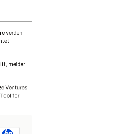
ere verden
ntet
ift, melder
ge Ventures
Tool for