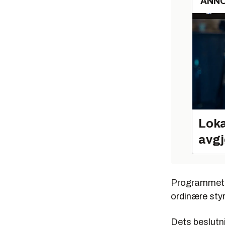
ANN
Loka
avgj
Programmet sk
ordinære sty
Dets beslutni