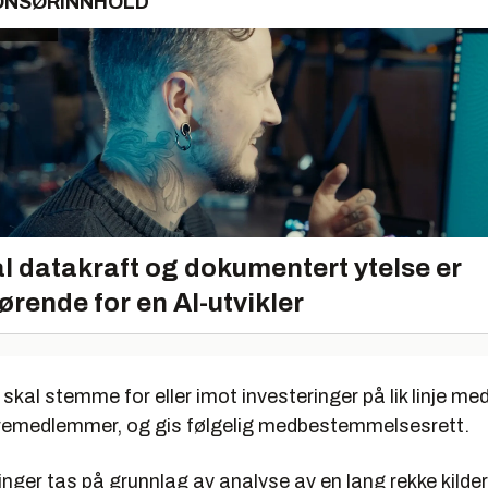
ONSØRINNHOLD
l datakraft og dokumentert ytelse er
ørende for en AI-utvikler
al stemme for eller imot investeringer på lik linje med
remedlemmer, og gis følgelig medbestemmelsesrett.
nger tas på grunnlag av analyse av en lang rekke kilder,