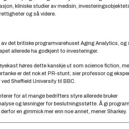
sjon, kliniske studier av medisin, investeringsobjektet
rettigheter og så videre.
rt av det britiske programvarehuset Aging Analytics, og 
pet allerede ha godkjent to investeringer.
 øyekast høres dette kanskje ut som science fiction, m
tanke er det nok et PR-stunt, sier professor og ekspe
ved Sheffield University til BBC.
erer for at mange bedrifters styre allerede bruker
nalyse og løsninger for beslutningsstøtte. Å gi progr
r derfor en gimmick mer enn noe annet, mener Sharkey.