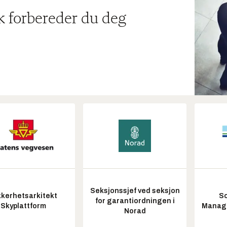
ik forbereder du deg
Seksjonssjef ved seksjon
kkerhetsarkitekt
So
for garantiordningen i
Skyplattform
Manag
Norad