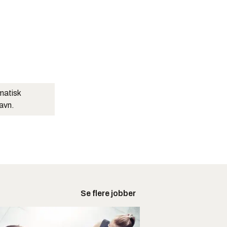
matisk
navn.
Se flere jobber