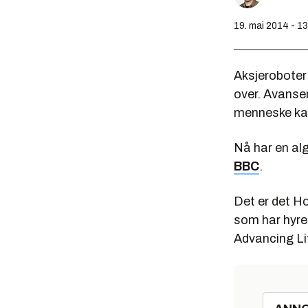
19. mai 2014 - 1
Aksjeroboter 
over. Avanser
menneske ka
Nå har en al
BBC
.
Det er det H
som har hyret
Advancing Li