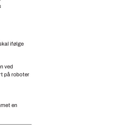
s
skal ifølge
en ved
rt på roboter
ammet en