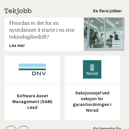
Se flere jobber
Hvordan er det for en
nyutdannet å starte i en stor
teknologibedrift?
Les mer
Seksjonssjef ved
Software Asset
seksjon for
Management (SAM)
garantiordningen i
Lead
Norad
En tjeneste fra