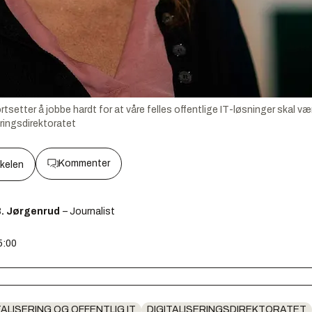
rtsetter å jobbe hardt for at våre felles offentlige IT-løsninger skal være
eringsdirektoratet
Kommenter
kkelen
B. Jørgenrud
– Journalist
5:00
TALISERING OG OFFENTLIG IT
DIGITALISERINGSDIREKTORATET