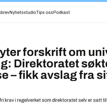
sbrev
Nyhetsstudio
Tips oss
Podkast
yter forskrift om uni
g: Direktoratet søk
e – fikk avslag fra si
fri krav i regelverket som direktoratet selv er satt til