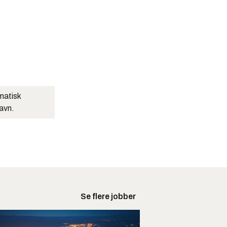
matisk
navn.
Se flere jobber