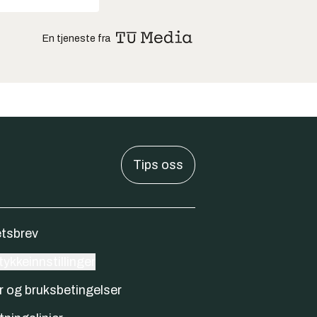
En tjeneste fra
Tips oss
tsbrev
ykkeinnstillinger
r og bruksbetingelser