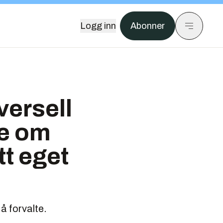
Logg inn
Abonner
versell
te om
tt eget
 å forvalte.