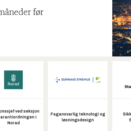
 måneder før
onssjef ved seksjon
Fagansvarlig teknologi og
Sik
garantiordningen i
løsningsdesign
Norad