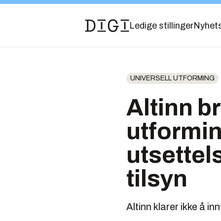
Ledige stillinger
Nyhet
UNIVERSELL UTFORMING
Altinn br
utformin
utsettels
tilsyn
Altinn klarer ikke å inn