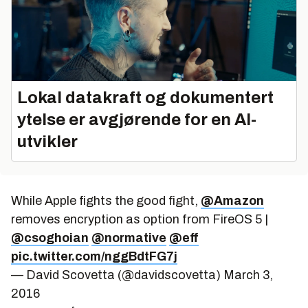
Lokal datakraft og dokumentert
ytelse er avgjørende for en AI-
utvikler
While Apple fights the good fight,
@Amazon
removes encryption as option from FireOS 5 |
@csoghoian
@normative
@eff
pic.twitter.com/nggBdtFG7j
— David Scovetta (@davidscovetta)
March 3,
2016