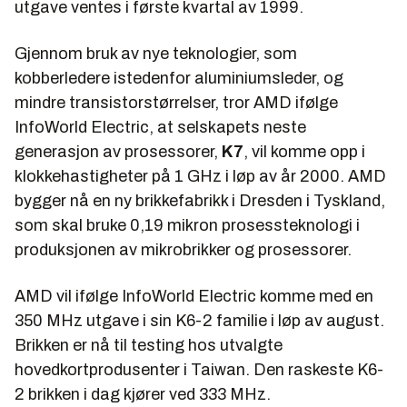
utgave ventes i første kvartal av 1999.
Gjennom bruk av nye teknologier, som
kobberledere istedenfor aluminiumsleder, og
mindre transistorstørrelser, tror AMD ifølge
InfoWorld Electric
, at selskapets neste
generasjon av prosessorer,
K7
, vil komme opp i
klokkehastigheter på 1 GHz i løp av år 2000. AMD
bygger nå en ny brikkefabrikk i Dresden i Tyskland,
som skal bruke 0,19 mikron prosessteknologi i
produksjonen av mikrobrikker og prosessorer.
AMD vil ifølge
InfoWorld Electric
komme med en
350 MHz utgave i sin K6-2 familie i løp av august.
Brikken er nå til testing hos utvalgte
hovedkortprodusenter i Taiwan. Den raskeste K6-
2 brikken i dag kjører ved 333 MHz.