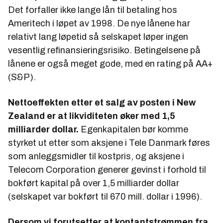
Det forfaller ikke lange lån til betaling hos
Ameritech i løpet av 1998. De nye lånene har
relativt lang løpetid så selskapet løper ingen
vesentlig refinansieringsrisiko. Betingelsene på
lånene er også meget gode, med en rating på AA+
(S&P).
Nettoeffekten etter et salg av posten i New
Zealand er at likviditeten øker med 1,5
milliarder dollar.
Egenkapitalen bør komme
styrket ut etter som aksjene i Tele Danmark føres
som anleggsmidler til kostpris, og aksjene i
Telecom Corporation generer gevinst i forhold til
bokført kapital på over 1,5 milliarder dollar
(selskapet var bokført til 670 mill. dollar i 1996).
Dersom vi forutsetter at kontantstrømmen fra