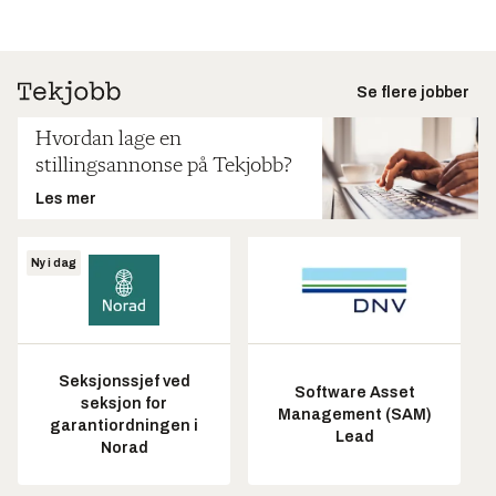
Se flere jobber
Hvordan lage en
stillingsannonse på Tekjobb?
Les mer
Ny i dag
Seksjonssjef ved
Software Asset
seksjon for
Management (SAM)
garantiordningen i
Lead
Norad