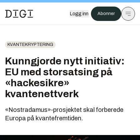
Logg inn
Abonner
KVANTEKRYPTERING
Kunngjorde nytt initiativ:
EU med storsatsing på
«hackesikre»
kvantenettverk
«Nostradamus»-prosjektet skal forberede
Europa på kvantefremtiden.