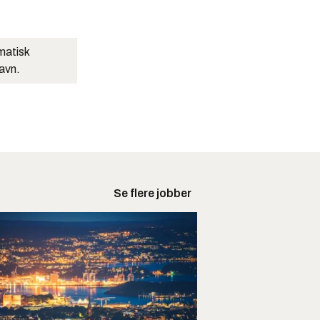
matisk
navn.
Se flere jobber