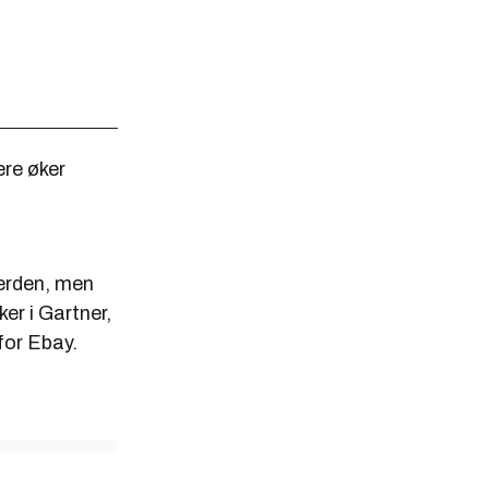
ere øker
verden, men
er i Gartner,
for Ebay.