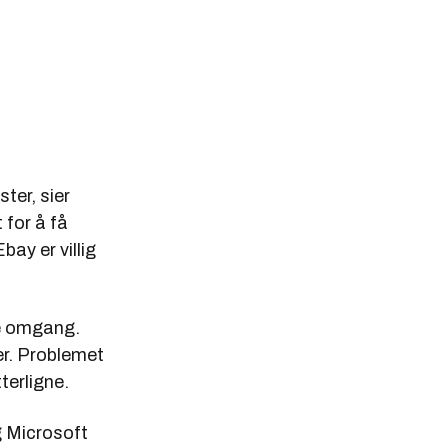
ter, sier
for å få
ay er villig
ne omgang.
er. Problemet
terligne.
g Microsoft