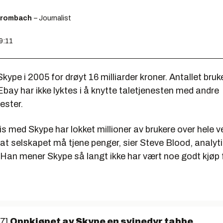
Brombach
– Journalist
09:11
kype i 2005 for drøyt 16 milliarder kroner. Antallet bruk
bay har ikke lyktes i å knytte taletjenesten med andre
ester.
tis med Skype har lokket millioner av brukere over hele 
at selskapet må tjene penger, sier Steve Blood, analytik
. Han mener Skype så langt ikke har vært noe godt kjøp 
07]
Oppkjøpet av Skype en svinedyr tabbe