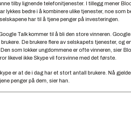
kunne tilby lignende telefonitjenester. I tillegg mener Bl
r lykkes bedre i å kombinere ulike tjenester, noe som b
elskapene har til å tjene penger på investeringen.
 Google Talk kommer til å bli den store vinneren. Google
rukere. De brukere flere av selskapets tjenester, og e
 Den som lokker ungdommene er ofte vinneren, sier Blo
ror likevel ikke Skype vil forsvinne med det første.
Skype er at de i dag har et stort antall brukere. Nå gjelde
jene penger på dem, sier han.