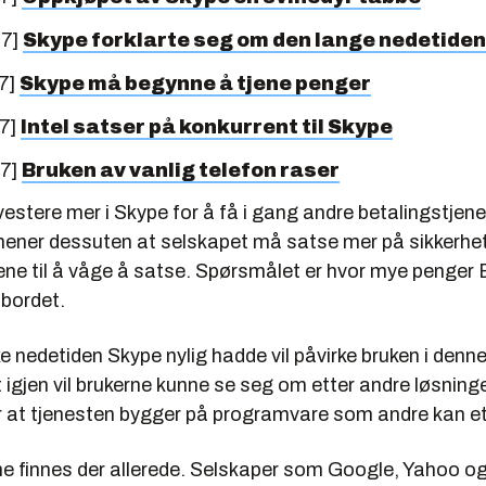
07]
Skype forklarte seg om den lange nedetiden
7]
Skype må begynne å tjene penger
07]
Intel satser på konkurrent til Skype
07]
Bruken av vanlig telefon raser
estere mer i Skype for å få i gang andre betalingstjenes
ener dessuten at selskapet må satse mer på sikkerhet 
ne til å våge å satse. Spørsmålet er hvor mye penger Eb
 bordet.
ke nedetiden Skype nylig hadde vil påvirke bruken i den
 igjen vil brukerne kunne se seg om etter andre løsning
 at tjenesten bygger på programvare som andre kan et
e finnes der allerede. Selskaper som Google, Yahoo o