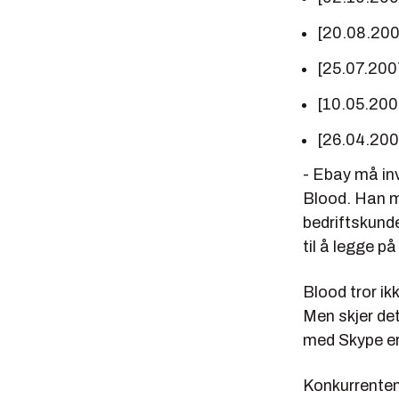
[20.08.20
[25.07.200
[10.05.20
[26.04.20
- Ebay må inv
Blood. Han m
bedriftskunde
til å legge på
Blood tror ik
Men skjer det
med Skype er
Konkurrenten