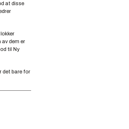
ood at disse
edrer
 lokker
n av dem er
od til Ny
r det bare for