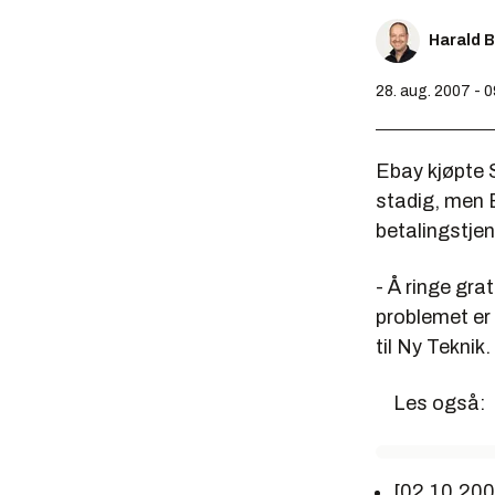
Harald 
28. aug. 2007 - 
Ebay kjøpte S
stadig, men E
betalingstjen
- Å ringe gra
problemet er 
til Ny Teknik
Les også:
[02.10.20