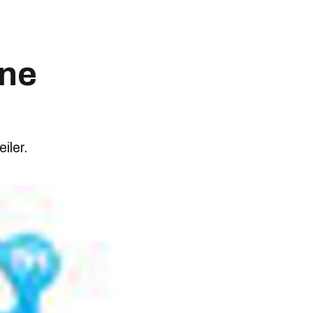
nne
iler.