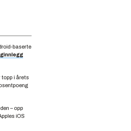
droid-baserte
gginnlegg
 topp i årets
prosentpoeng
oden – opp
Apples iOS