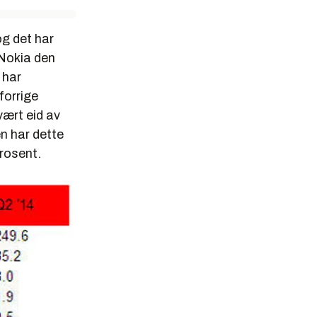
og det har
 Nokia den
 har
forrige
vært eid av
en har dette
prosent.