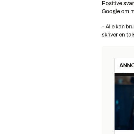
Positive sva
Google om m
– Alle kan br
skriver en ta
ANN