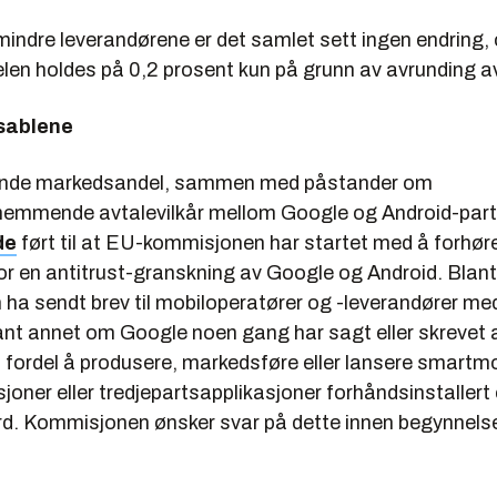
mindre leverandørene er det samlet sett ingen endring,
en holdes på 0,2 prosent kun på grunn av avrunding av 
sablene
ende markedsandel, sammen med påstander om
emmende avtalevilkår mellom Google og Android-par
de
ført til at EU-kommisjonen har startet med å forhør
or en antitrust-granskning av Google og Android. Blant
ha sendt brev til mobiloperatører og -leverandører m
nt annet om Google noen gang har sagt eller skrevet at
s fordel å produsere, markedsføre eller lansere smartm
joner eller tredjepartsapplikasjoner forhåndsinstallert el
d. Kommisjonen ønsker svar på dette innen begynnels