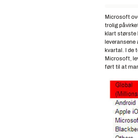
Microsoft ove
trolig påvir
klart største
leveransene a
kvartal. I de
Microsoft, le
ført til at ma