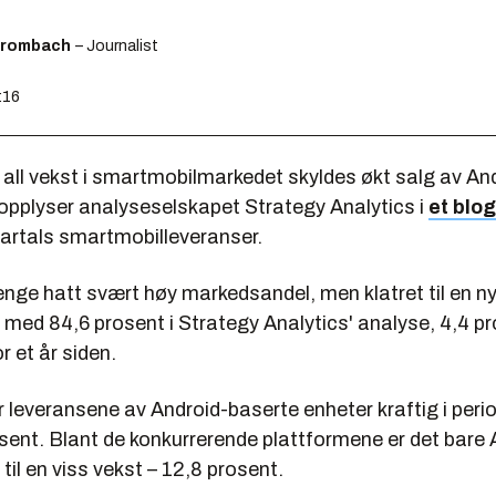
Brombach
– Journalist
:16
all vekst i smartmobilmarkedet skyldes økt salg av An
 opplyser analyseselskapet Strategy Analytics i
et blo
vartals smartmobilleveranser.
enge hatt svært høy markedsandel, men klatret til en ny
l med 84,6 prosent i Strategy Analytics' analyse, 4,4 
r et år siden.
r leveransene av Android-baserte enheter kraftig i peri
sent. Blant de konkurrerende plattformene er det bare 
til en viss vekst – 12,8 prosent.