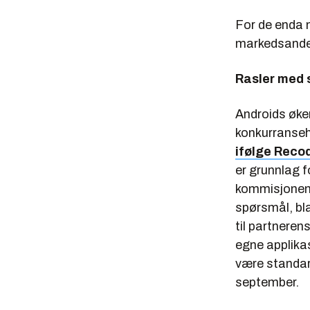
For de enda 
markedsandel
Rasler med 
Androids øk
konkurranseh
ifølge Reco
er grunnlag f
kommisjonen 
spørsmål, bla
til partneren
egne applikas
være standar
september.