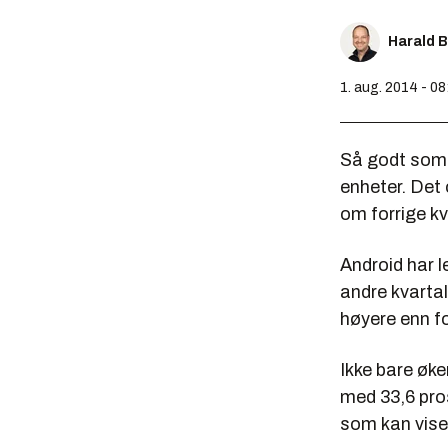
Harald 
1. aug. 2014 - 08
Så godt som 
enheter. Det
om forrige k
Android har l
andre kvarta
høyere enn fo
Ikke bare øke
med 33,6 pro
som kan vise 