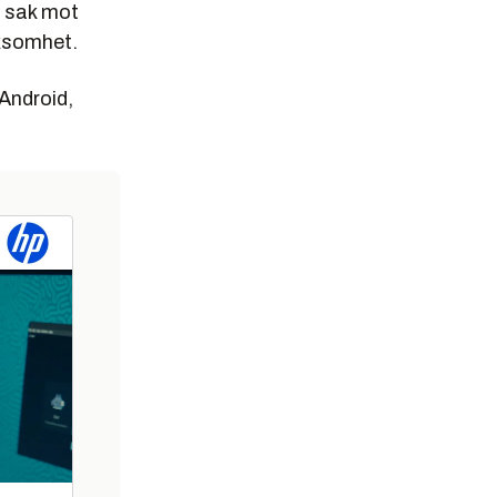
n sak mot
ksomhet.
 Android,