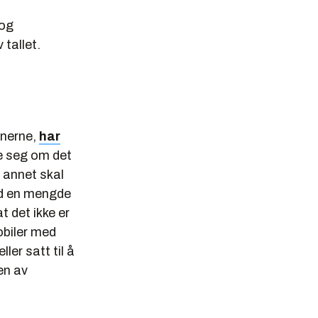
 og
tallet.
tnerne,
har
e seg om det
 annet skal
ed en mengde
 det ikke er
obiler med
ler satt til å
en av