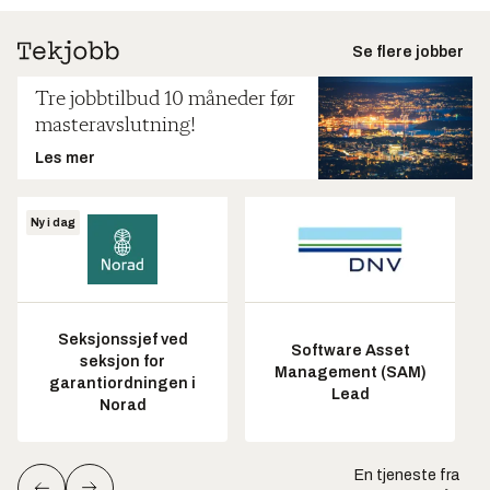
Se flere jobber
Tre jobbtilbud 10 måneder før
masteravslutning!
Les mer
Ny i dag
Seksjonssjef ved
Software Asset
seksjon for
Management (SAM)
garantiordningen i
Lead
Norad
En tjeneste fra