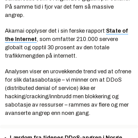
På samme tid i fjor var det fem så massive
angrep.
Akamai opplyser det i sin ferske rapport
State of
the Internet
, som omfatter 210.000 servere
globalt og opptil 30 prosent av den totale
trafikkmengden på internett.
Analysen viser en urovekkende trend ved at ofrene
for slik datasabotasje – vi minner om at DDoS
(distributed denial of service) ikke er
hacking/cracking/innbrudd men blokkering og
sabotasje av ressurser – rammes av flere og mer
avanserte angrep enn noen gang.
Lærdom fra tidenes DDoS-angrep i Norge