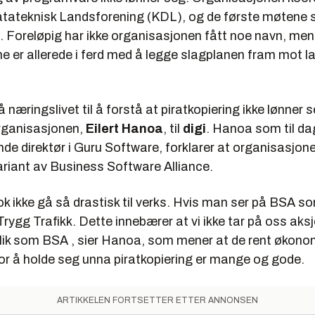
tateknisk Landsforening (KDL), og de første møtene s
i. Foreløpig har ikke organisasjonen fått noe navn, men
rne er allerede i ferd med å legge slagplanen fram mot l
å næringslivet til å forstå at piratkopiering ikke lønner s
organisasjonen,
Eilert Hanoa
, til
digi
. Hanoa som til dag
de direktør i Guru Software, forklarer at organisasjonen 
ariant av Business Software Alliance.
gnok ikke gå så drastisk til verks. Hvis man ser på BSA so
 Trygg Trafikk. Dette innebærer at vi ikke tar på oss aks
 slik som BSA , sier Hanoa, som mener at de rent økono
for å holde seg unna piratkopiering er mange og gode.
ARTIKKELEN FORTSETTER ETTER ANNONSEN