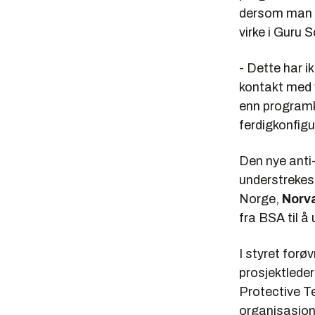
dersom man s
virke i Guru 
- Dette har i
kontakt med v
enn programk
ferdigkonfig
Den nye anti
understrekes
Norge,
Norva
fra BSA til å
I styret forø
prosjektlede
Protective 
organisasjone