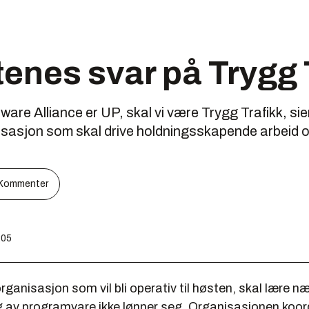
tenes svar på Trygg 
are Alliance er UP, skal vi være Trygg Trafikk, sie
isasjon som skal drive holdningsskapende arbeid o
Kommenter
:05
rganisasjon som vil bli operativ til høsten, skal lære næ
ng av programvare ikke lønner seg. Organisasjonen koor