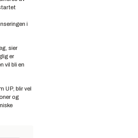
tartet
anseringen i
eg, sier
lig er
vil bli en
m UP, blir vel
joner og
miske