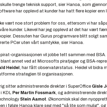
kulle trenge teknisk support, sier Hanoa, som gjennom
Software har opplevd at kunder har hatt flere kopier enn l
kke vært noe stort problem for oss, ettersom vi har så
åre kunder. Likevel har jeg opplevd at det har vært færr
opier. Dessuten har Gurus programvare blitt solgt 
urerte PCer uten vårt samtykke, sier Hanoa.
-pirat-organisasjonen vil jobbe tett sammen med BSA.
 blant annet ved at Microsofts piratjeger og BSA-repre
ld Heidel
, har fått observatørstatus. Heidel vil bidr
 utforme strategien til organisasjonen.
vrig sitter administrerende direktør i SuperOffice
Gisle J
r i KDL
Per Martin Fossmark
, og administrerende direkt
Technology
Stein Aamot
. Økonomisk skal den nyoppret
n i følge Hanoa klare seg med "så lite som mulig", og 