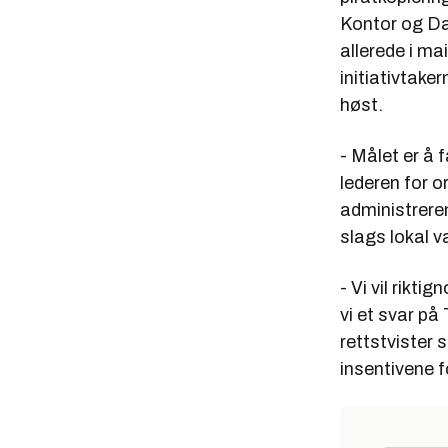
Kontor og Da
allerede i ma
initiativtake
høst.
- Målet er å f
lederen for 
administreren
slags lokal v
- Vi vil rikti
vi et svar på
rettstvister
insentivene 