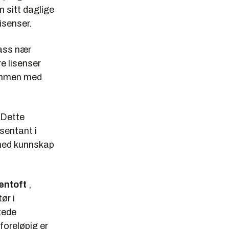
 sitt daglige
isenser.
pass nær
e lisenser
sammen med
 Dette
sentant i
a med kunnskap
entoft
,
ør i
tede
foreløpig er