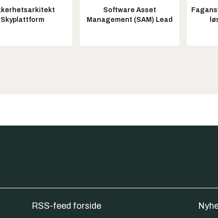
kkerhetsarkitekt
Software Asset
Fagansv
Skyplattform
Management (SAM) Lead
lø
RSS-feed forside
Nyhe