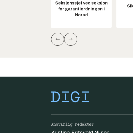
Seksjonssjef ved seksjon
Si
for garantiordningen i
Norad
Ansvarlig redaktør
Kristina Fritsvold Nilsen