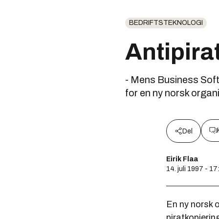
BEDRIFTSTEKNOLOGI
Antipira
- Mens Business Softw
for en ny norsk organ
Del
Eirik Flaa
14. juli 1997 - 17
En ny norsk o
piratkopieri