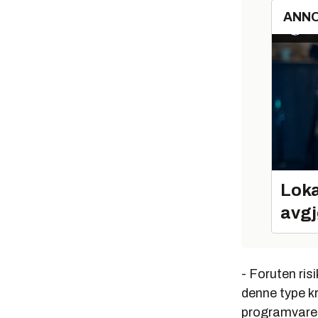
ANN
Loka
avgj
- Foruten ris
denne type kr
programvare. 