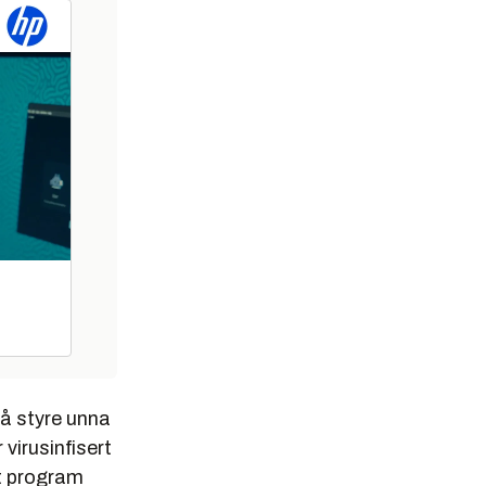
r å styre unna
 virusinfisert
et program