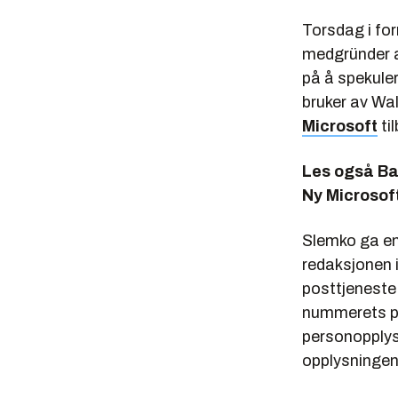
Torsdag i fo
medgründer 
på å spekuler
bruker av Wal
Microsoft
ti
Les også
Ba
Ny Microsoft
Slemko ga en
redaksjonen 
posttjeneste
nummerets på
personopplys
opplysningene