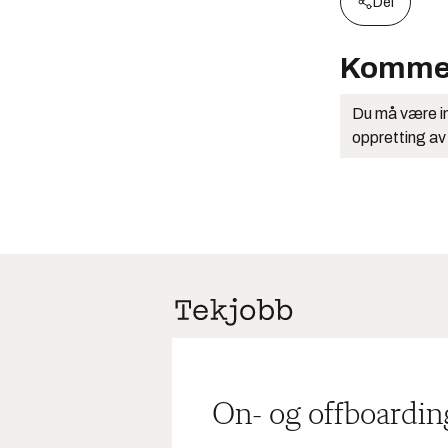
Del
Komme
Du må være in
oppretting av
On- og offboardin