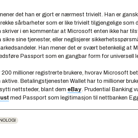
ener det han er gjort er nærmest trivielt. Han er gansk
 rekke sårbarheter som er like trivielt tilgjengelige som
 skriver i en kommentar at Microsoft enten ikke har tils
å sikre sine tjenester, eller neglisjerer sikkerhetsspørsm
markedsandeler. Han mener det er svært betenkelig at M
edsføre Passport som en gangbar form for universell l
200 millioner registrerte brukere, hvorav Microsoft be
 aktive. Betalingstjenesten Wallet har to millioner bru
sytti nettsteder, blant dem
eBay
. Prudential Banking v
rust
med Passport som legitimasjon til nettbanken Eg
NOLOGI