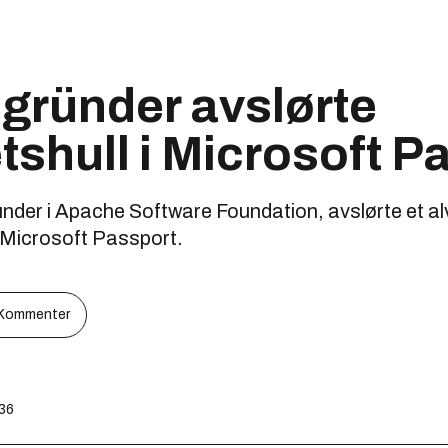
gründer avslørte
tshull i Microsoft P
er i Apache Software Foundation, avslørte et alvor
l Microsoft Passport.
Kommenter
:36