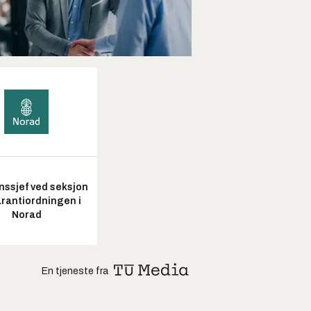
nssjef ved seksjon
arantiordningen i
Norad
En tjeneste fra