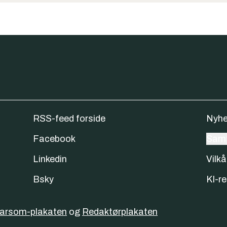
RSS-feed forside
Nyhe
Facebook
Samt
Linkedin
Vilkå
Bsky
KI-re
varsom-plakaten
og
Redaktørplakaten