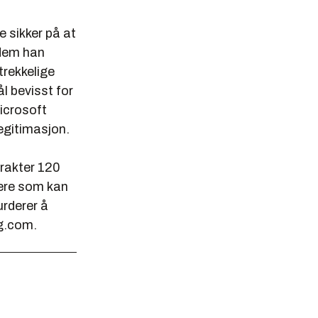
e sikker på at
 dem han
trekkelige
ål bevisst for
icrosoft
egitimasjon.
trakter 120
kere som kan
urderer å
g.com.