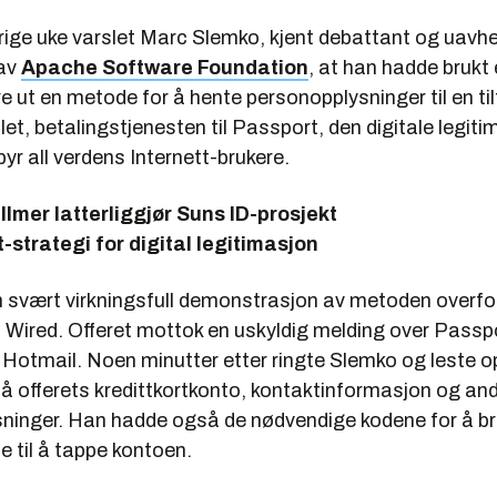
rrige uke varslet Marc Slemko, kjent debattant og uavh
av
Apache Software Foundation
, at han hadde brukt
e ut en metode for å hente personopplysninger til en til
let, betalingstjenesten til Passport, den digitale legi
lbyr all verdens Internett-brukere.
llmer latterliggjør Suns ID-prosjekt
-strategi for digital legitimasjon
 svært virkningsfull demonstrasjon av metoden overfo
i Wired. Offeret mottok en uskyldig melding over Passp
 Hotmail. Noen minutter etter ringte Slemko og leste o
 offerets kredittkortkonto, kontaktinformasjon og an
ninger. Han hadde også de nødvendige kodene for å br
 til å tappe kontoen.