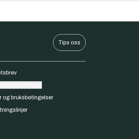
Tips oss
tsbrev
ykkeinnstillinger
r og bruksbetingelser
tningslinjer