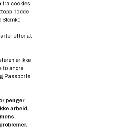
 fra cookies
ettopp hadde
de Slemko
arter etter at
teren er ikke
e to andre
og Passports
for penger
kke arbeid.
g mens
 problemer.