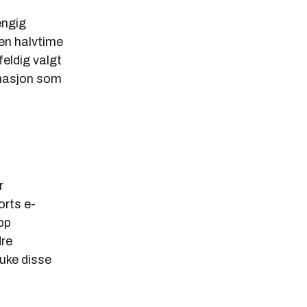
engig
 en halvtime
feldig valgt
timasjon som
r
orts e-
pp
dre
uke disse