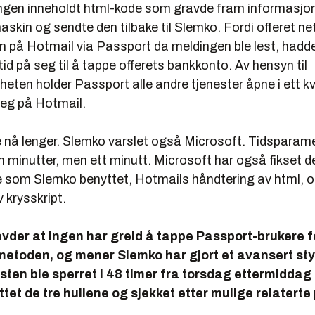
gen inneholdt html-kode som gravde fram informasjon
askin og sendte den tilbake til Slemko. Fordi offeret n
nn på Hotmail via Passport da meldingen ble lest, had
tid på seg til å tappe offerets bankkonto. Av hensyn til
heten holder Passport alle andre tjenester åpne i ett kv
eg på Hotmail.
kke nå lenger. Slemko varslet også Microsoft. Tidsparame
 minutter, men ett minutt. Microsoft har også fikset d
 som Slemko benyttet, Hotmails håndtering av html, 
 krysskript.
vder at ingen har greid å tappe Passport-brukere 
etoden, og mener Slemko har gjort et avansert sty
sten ble sperret i 48 timer fra torsdag ettermidda
ttet de tre hullene og sjekket etter mulige relaterte