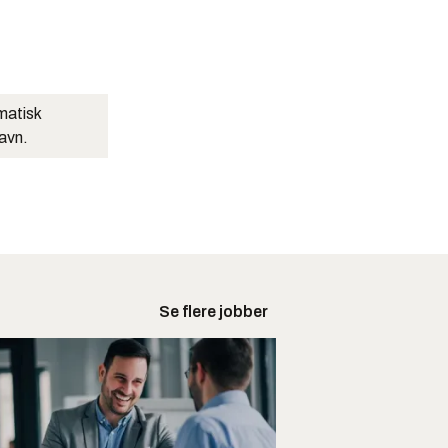
matisk
navn.
Se flere jobber