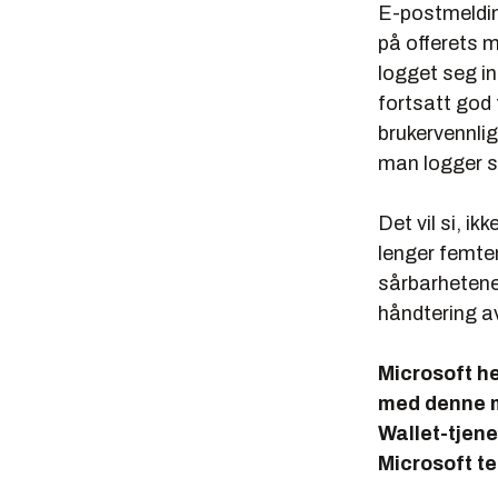
E-postmeldin
på offerets m
logget seg i
fortsatt god 
brukervennlig
man logger s
Det vil si, i
lenger femten
sårbarhetene
håndtering av
Microsoft he
med denne m
Wallet-tjene
Microsoft te