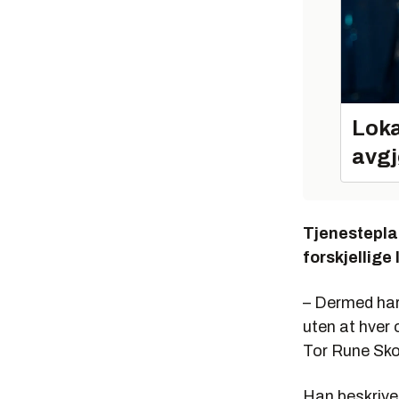
Loka
avgj
Tjenesteplat
forskjellige
– Dermed har 
uten at hver 
Tor Rune Sko
Han beskriver