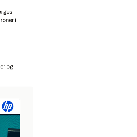
Norges
roner i
mer og