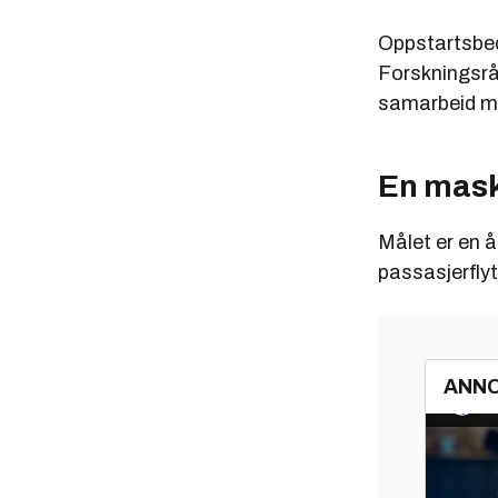
Oppstartsbedr
Forskningsråd
samarbeid me
En maski
Målet er en å
passasjerflyt
ANN