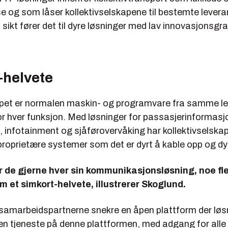
og som låser kollektivselskapene til bestemte levera
å sikt fører det til dyre løsninger med lav innovasjonsgra
-helvete
apet er normalen maskin- og programvare fra samme le
or hver funksjon. Med løsninger for passasjerinformasj
, infotainment og sjåførovervåking har kollektivselsk
oprietære systemer som det er dyrt å kable opp og dyrt
har de gjerne hver sin kommunikasjonsløsning, noe fl
m et simkort-helvete, illustrerer Skoglund.
l samarbeidspartnerne snekre en åpen plattform der lø
en tjeneste på denne plattformen, med adgang for alle