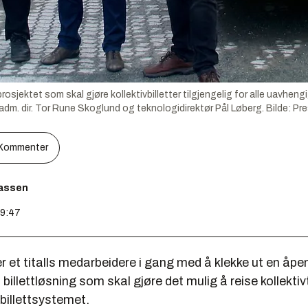
osjektet som skal gjøre kollektivbilletter tilgjengelig for alle uavheng
dm. dir. Tor Rune Skoglund og teknologidirektør Pål Løberg.
Bilde:
Pr
Kommenter
assen
09:47
r et titalls medarbeidere i gang med å klekke ut en åpe
 billettløsning som skal gjøre det mulig å reise kollekti
 billettsystemet.