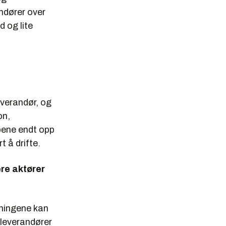
ndører over
d og lite
verandør, og
on,
apene endt opp
 å drifte.
ere aktører
sningene kan
 leverandører