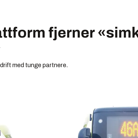
ttform fjerner «simk
»
bedrift med tunge partnere.