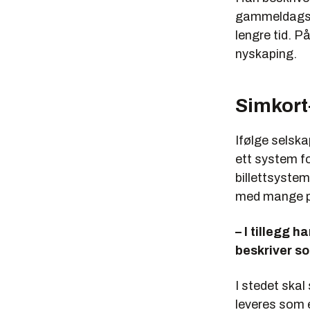
gammeldagse 
lengre tid. P
nyskaping.
Simkort
Ifølge selsk
ett system f
billettsystem
med mange pr
– I tillegg 
beskriver so
I stedet ska
leveres som 