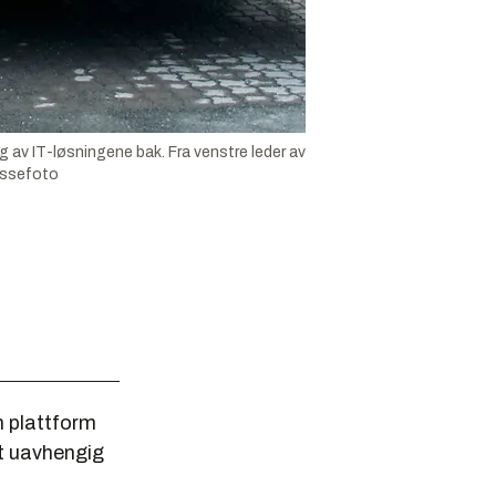
ig av IT-løsningene bak. Fra venstre leder av
essefoto
n plattform
vt uavhengig