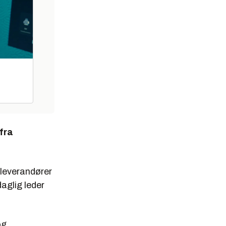
fra
 leverandører
daglig leder
og