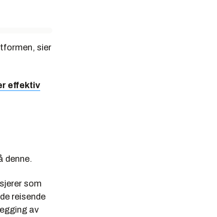
tformen, sier
er effektiv
på denne.
asjerer som
 de reisende
legging av