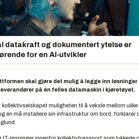
l datakraft og dokumentert ytelse er
ørende for en AI-utvikler
tformen skal gjøre det mulig å legge inn løsninger 
 leverandører på én felles datamaskin i kjøretøyet.
kollektivselskapet muligheten til å veksle mellom ulike
og en må installere sin infrastruktur om bord, forklarer 
glund.
 IT-løsninger innenfor kollektivtransport som lukkede 