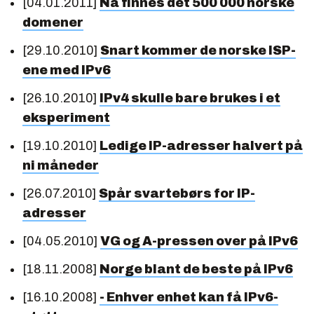
[04.01.2011]
Nå finnes det 500 000 norske
domener
[29.10.2010]
Snart kommer de norske ISP-
ene med IPv6
[26.10.2010]
IPv4 skulle bare brukes i et
eksperiment
[19.10.2010]
Ledige IP-adresser halvert på
ni måneder
[26.07.2010]
Spår svartebørs for IP-
adresser
[04.05.2010]
VG og A-pressen over på IPv6
[18.11.2008]
Norge blant de beste på IPv6
[16.10.2008]
- Enhver enhet kan få IPv6-