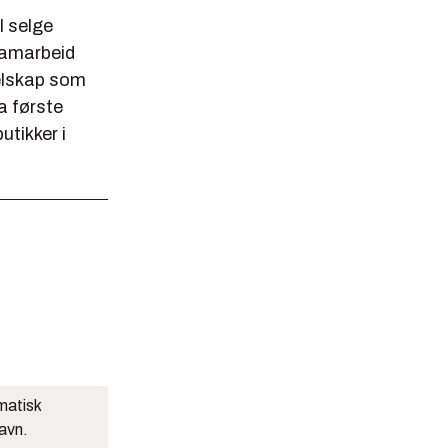
l selge
 samarbeid
selskap som
a første
utikker i
matisk
navn.