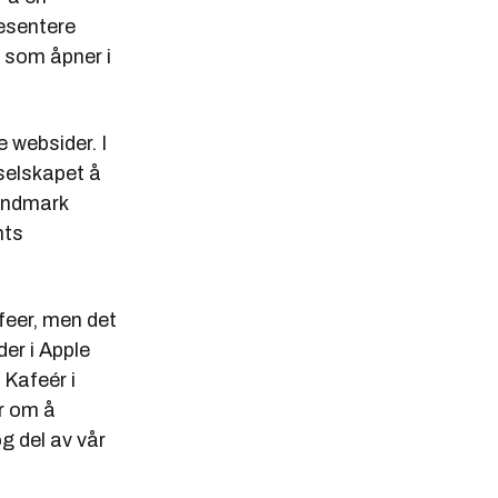
resentere
é som åpner i
 websider. I
 selskapet å
Landmark
hts
afeer, men det
er i Apple
 Kafeér i
r om å
g del av vår