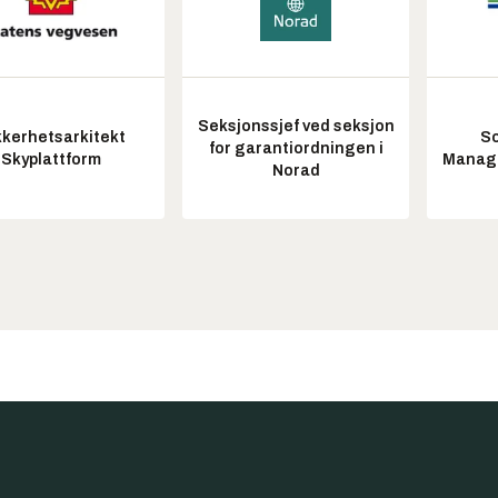
Seksjonssjef ved seksjon
kkerhetsarkitekt
So
for garantiordningen i
Skyplattform
Manag
Norad