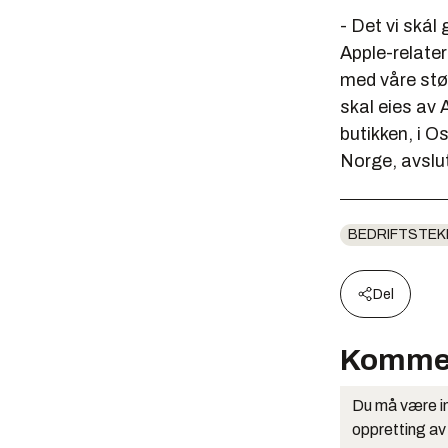
- Det vi skál
Apple-relater
med våre stø
skal eies av 
butikken, i O
Norge, avslu
BEDRIFTSTEK
Del
Komme
Du må være in
oppretting av