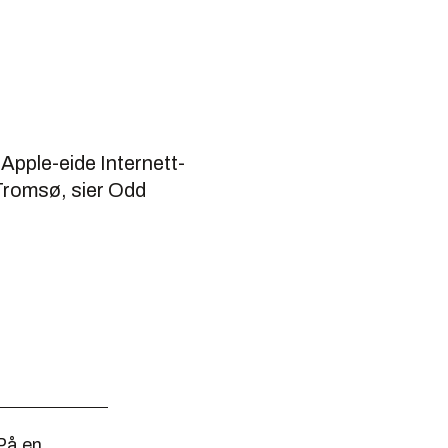
 Apple-eide Internett-
 Tromsø, sier Odd
På en