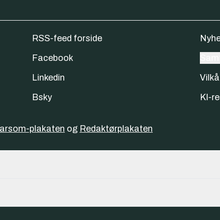
RSS-feed forside
Nyhe
Facebook
Samt
Linkedin
Vilkå
Bsky
KI-re
varsom-plakaten
og
Redaktørplakaten