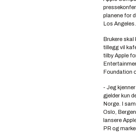
pressekonfera
planene for d
Los Angeles.
Brukere skal 
tillegg vil ka
tilby Apple 
Entertainmen
Foundation o
- Jeg kjenner
gjelder kun d
Norge. I sama
Oslo, Bergen
lansere Apple
PR og marked