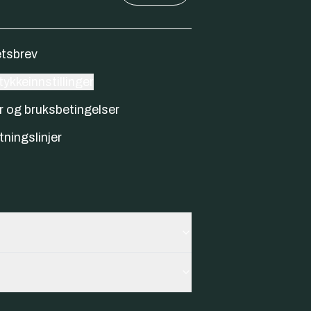
tsbrev
ykkeinnstillinger
r og bruksbetingelser
tningslinjer