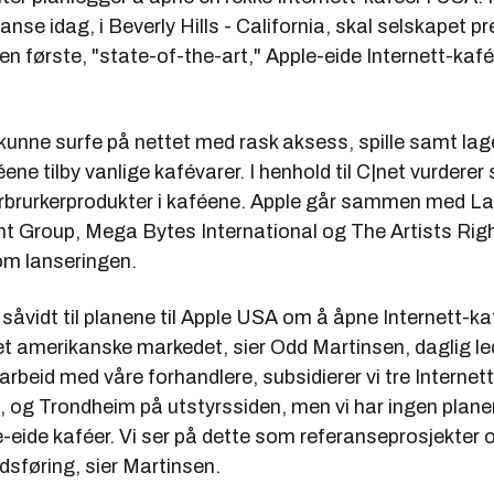
nse idag, i Beverly Hills - California, skal selskapet p
en første, "state-of-the-art," Apple-eide Internett-kaf
kunne surfe på nettet med rask aksess, spille samt lage
féene tilby vanlige kafévarer. I henhold til C|net vurderer
forbrurkerprodukter i kaféene. Apple går sammen med 
t Group, Mega Bytes International og The Artists Rig
m lanseringen.
 såvidt til planene til Apple USA om å åpne Internett-k
et amerikanske markedet, sier Odd Martinsen, daglig led
rbeid med våre forhandlere, subsidierer vi tre Internett
, og Trondheim på utstyrssiden, men vi har ingen plane
-eide kaféer. Vi ser på dette som referanseprosjekter o
sføring, sier Martinsen.