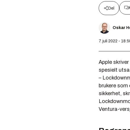
Del
Oskar H
7. juli 2022 - 18:5
Apple skriver
spesielt utsa
– Lockdownmod
brukere som e
sikkerhet, sk
Lockdownmod
Ventura-vers