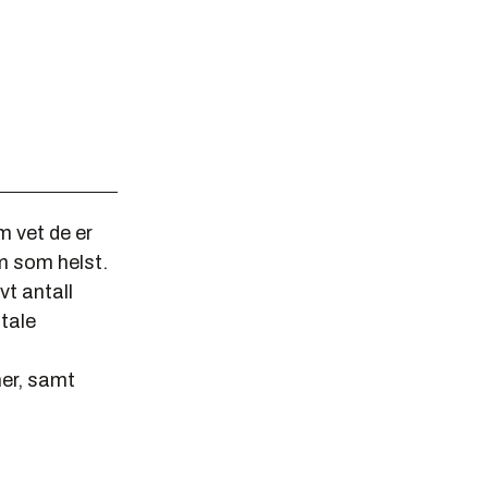
 vet de er
em som helst.
vt antall
itale
er, samt