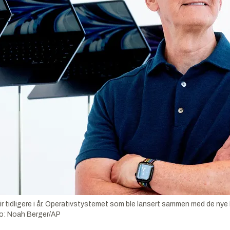
 tidligere i år. Operativstystemet som ble lansert sammen med de ny
o:
Noah Berger/AP