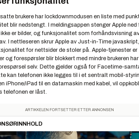
er funksjonalitet
utsatte brukere har lockdownmodusen en liste med punk
itet blir nedstengt. I meldingsappen stenger Apple ned f
kke er bilder, og funksjonalitet som forhåndsvisning av
v. I nettleseren skrur Apple av Just-in-Time javaskript
sjonalitet for nettsider de stoler på. Apple-tjenester er
er og forespørsler blir blokkert med mindre brukeren har i
orespørsel selv. Dette gjelder også for Facetime-samta
dette kan telefonen ikke legges til i et sentralt mobil-sty
en iPhone/iPad til en datamaskin med kabel, vil oppkob
s telefonen er låst.
ARTIKKELEN FORTSETTER ETTER ANNONSEN
ONSØRINNHOLD