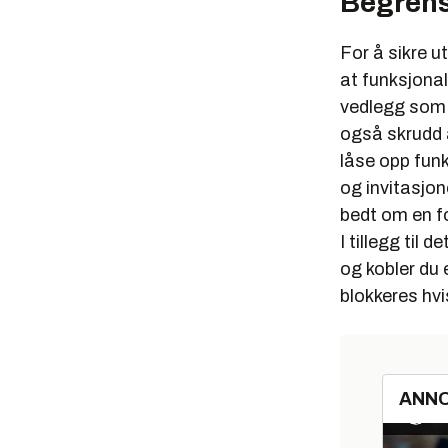
Begrens
For å sikre 
at funksjonal
vedlegg som i
også skrudd a
låse opp funk
og invitasjon
bedt om en f
I tillegg til 
og kobler du 
blokkeres hvi
ANN