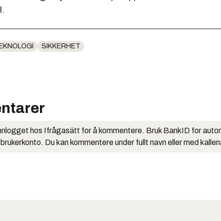
l.
EKNOLOGI
SIKKERHET
ntarer
nlogget hos Ifrågasätt for å kommentere. Bruk BankID for auto
 brukerkonto. Du kan kommentere under fullt navn eller med kalle