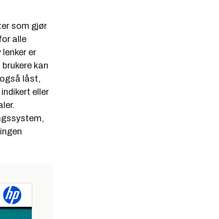
ter som gjør
or alle
 lenker er
, brukere kan
 også låst,
ndikert eller
ler.
ringssystem,
lingen