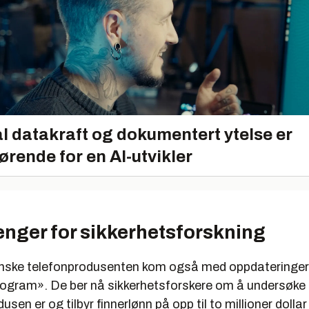
l datakraft og dokumentert ytelse er
ørende for en AI-utvikler
enger for sikkerhetsforskning
ske telefonprodusenten kom også med oppdateringer ti
rogram». De ber nå sikkerhetsforskere om å undersøke 
en er og tilbyr finnerlønn på opp til to millioner dollar 