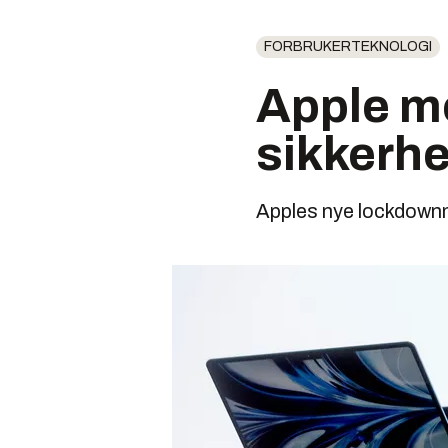
FORBRUKERTEKNOLOGI
Apple me
sikkerh
Apples nye lockdownm