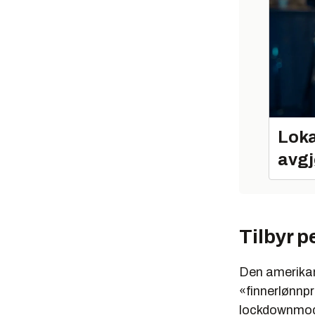
Loka
avgj
Tilbyr p
Den amerikan
«finnerlønnp
lockdownmodus