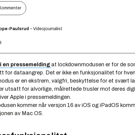
Kommenter
ope-Paulsrud
– Videojournalist
8
i en pressemelding
at lockdownmodusen er for de som
tt for dataangrep. Det er ikke en funksjonalitet for hv
us er en ekstrem, valgfri, beskyttelse for et svært la
r utsatt for alvorlige, målrettede trusler mot deres dig
river Apple i pressemeldingen.
usen kommer når versjon 16 av iOS og iPadOS komm
jonen av Mac OS.