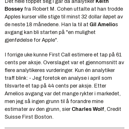
Det hele toppet seg i går da analytiker
Keith
Bossey
fra Robert M. Cohen uttalte at han trodde
Apples kurser ville stige til minst 32 dollar iløpet av
de neste 18 månedene. Han la til at
Gil Amelio
s
avgang kan bli starten på "en mulighet
gjenfødelse for Apple".
I forrige uke kunne First Call estimere et tap på 61
cents per aksje. Overslaget var et gjennomsnitt av
flere analytikeres vurderinger. Kun én analytiker
traff blink: - Jeg foretok en analyse i april som
tilsvarte et tap på 44 cents per aksje. Etter
Amelios avgang var det mange rykter i markedet,
men jeg så ingen grunn til å forandre mine
estimater av den grunn, sier
Charles Wolf
, Credit
Suisse First Boston.