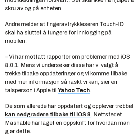
mobildekningen forsvant. Det skal ikke ha hjulpet å
skru av og på enheten.
Andre melder at fingeravtrykkleseren Touch-ID
skal ha sluttet å fungere for innlogging på
mobilen.
– Vi har mottatt rapporter om problemer med iOS
8.0.1. Mens vi undersøker disse har vi valgt å
trekke tilbake oppdateringer og vi komme tilbake
med mer informasjon så raskt vi kan, sier en
talsperson i Apple til
Yahoo Tech
.
De som allerede har oppdatert og opplever trøbbel
kan nedgradere tilbake til iOS 8
. Nettstedet
Mashable har laget en oppskrift for hvordan man
gjør dette.