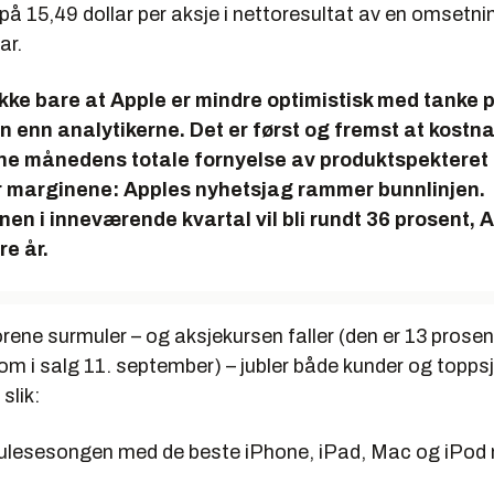
 på 15,49 dollar per aksje i nettoresultat av en omsetni
ar.
kke bare at Apple er mindre optimistisk med tanke 
 enn analytikerne. Det er først og fremst at kostn
ne månedens totale fornyelse av produktspekteret
 marginene: Apples nyhetsjag rammer bunnlinjen.
en i inneværende kvartal vil bli rundt 36 prosent, 
re år.
ene surmuler – og aksjekursen faller (den er 13 prosen
om i salg 11. september) – jubler både kunder og topps
slik:
 i julesesongen med de beste iPhone, iPad, Mac og iPod