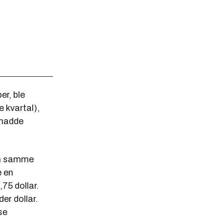
er, ble
e kvartal),
 hadde
den samme
e en
75 dollar.
er dollar.
se