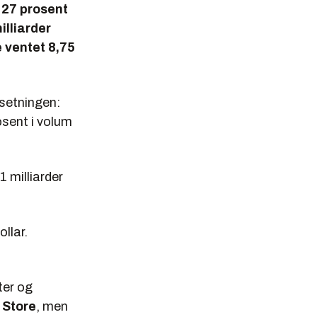
 27 prosent
illiarder
e ventet 8,75
setningen:
osent i volum
1 milliarder
llar.
ter og
 Store
, men