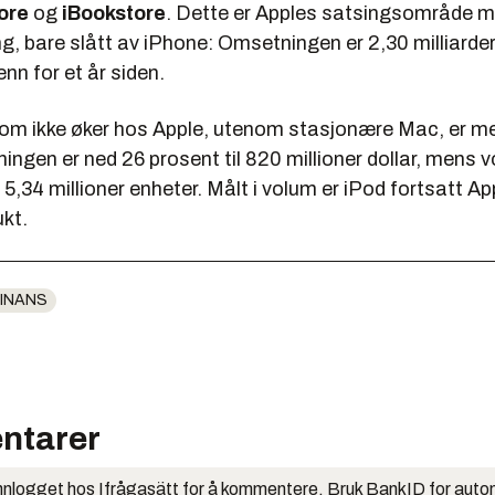
ore
og
iBookstore
. Dette er Apples satsingsområde m
g, bare slått av iPhone: Omsetningen er 2,30 milliarder 
nn for et år siden.
om ikke øker hos Apple, utenom stasjonære Mac, er me
ingen er ned 26 prosent til 820 millioner dollar, mens 
l 5,34 millioner enheter. Målt i volum er iPod fortsatt Ap
ukt.
INANS
ntarer
nlogget hos Ifrågasätt for å kommentere. Bruk BankID for auto