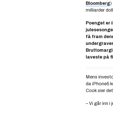
Bloomberg
)
milliarder doll
Poenget er i
julesesongen
få fram den
undergraver
Bruttomargin
laveste på fi
Mens investor
da iPhone5 k
Cook sier det 
– Vi går inn