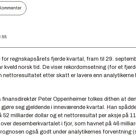
Kommenter
8:55
 for regnskapsårets fjerde kvartal, fram til 29. septemb
år kveld norsk tid. De viser rekordomsetning (for et fjerd
nettoresultatet etter skatt er lavere enn analytikerne
ra finansdirektør Peter Oppenheimer tolkes dithen at 
l gjøre seg gjeldende i inneværende kvartal. Han spådd
52 milliarder dollar og et nettoresultat per aksje på 11,
t over desemberkvartalet i fjor, som havnet på 46 milliard
prognosen også godt under analytikernes forventning (