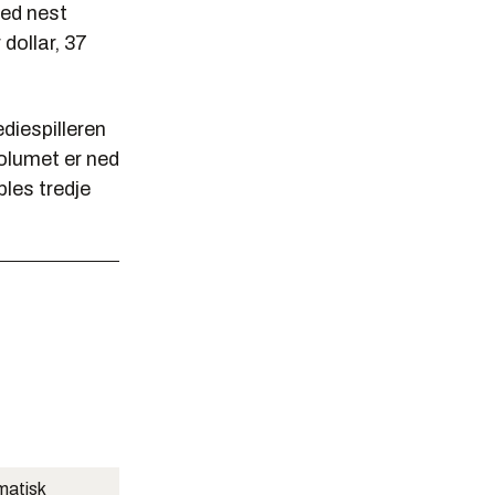
ed nest
dollar, 37
diespilleren
volumet er ned
ples tredje
matisk