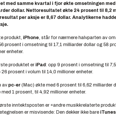
t med samme kvartal i fjor økte omsetningen med
iarder dollar. Nettoresultatet økte 24 prosent til 8,2 m
oresultat per aksje er 8,67 dollar. Analytikerne hadd
sje.
te produkt,
iPhone
, står for nærmere halvparten av om
6 prosent i omsetning til 17,1 milliarder dollar og 58 pr
oner enheter.
rste produktet er
iPad
: opp 9 prosent i omsetning til 7,5
 26 prosent i volum til 14,0 millioner enheter.
n av
pc-er
(Mac) økte med 6 prosent til 6,62 milliarder do
med 1 prosent, til 4,92 millioner enheter.
tørste inntektsposten er «andre musikkrelaterte produk
Betegnelsen er misvisende: Den dekker ikke bare
iTunes