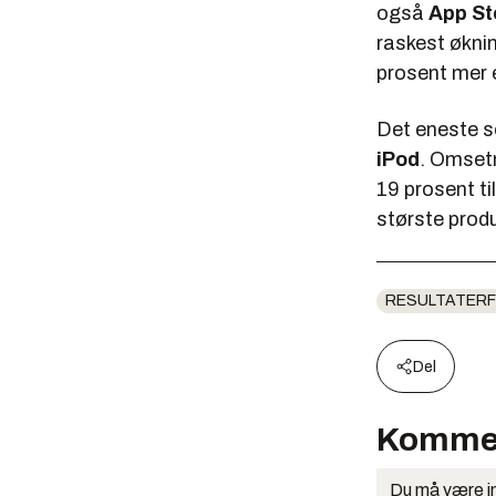
også
App St
raskest øknin
prosent mer e
Det eneste s
iPod
. Omsetn
19 prosent ti
største prod
RESULTATERF
Del
Komme
Du må være in