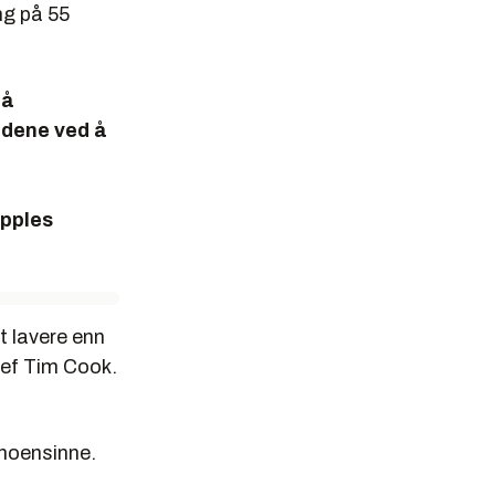
ng på 55
på
adene ved å
Apples
t lavere enn
jef Tim Cook.
 noensinne.