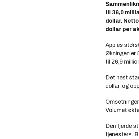
Sammenlikne
til 36,0 mill
dollar. Nett
dollar per ak
Apples størs
Økningen er 5
til 26,9 milli
Det nest stø
dollar, og opp
Omsetninge
Volumet økte 
Den fjerde s
tjenester». 