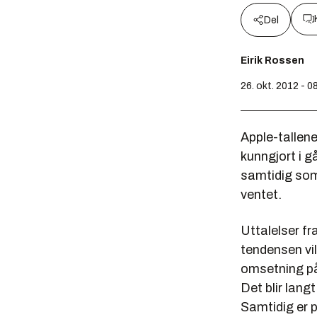
Del
Eirik Rossen
26. okt. 2012 - 0
Apple-tallene
kunngjort i g
samtidig som 
ventet.
Uttalelser f
tendensen vi
omsetning på 
Det blir lang
Samtidig er 