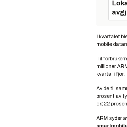
Loka
avgj
I kvartalet b
mobile datama
Til forbruker
millioner ARM-
kvartal i fjor.
Av de til sa
prosent av t
og 22 prosen
ARM syder av
smartmobil