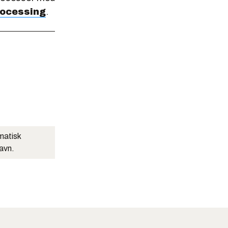
rocessing
.
matisk
navn.