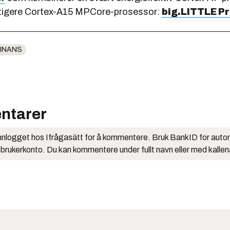
ftigere Cortex-A15 MPCore-prosessor:
big.LITTLE P
INANS
ntarer
nlogget hos Ifrågasätt for å kommentere. Bruk BankID for auto
 brukerkonto. Du kan kommentere under fullt navn eller med kalle