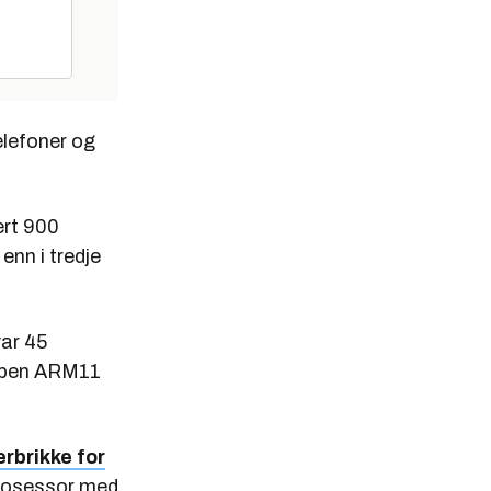
telefoner og
ert 900
enn i tredje
var 45
typen ARM11
rbrikke for
prosessor med