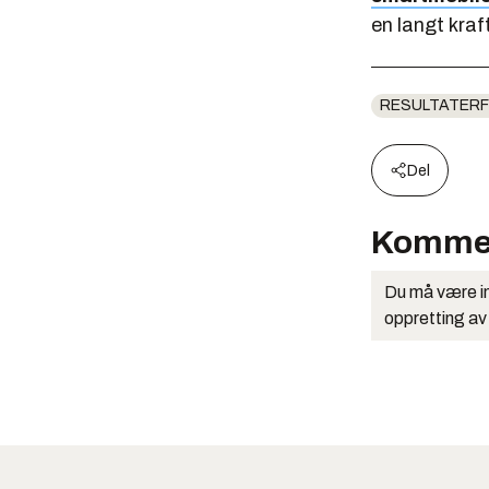
en langt kra
RESULTATERF
Del
Komme
Du må være in
oppretting av