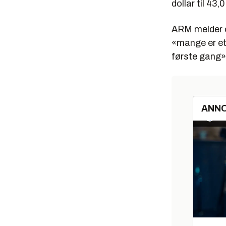
dollar til 43,0
ARM melder o
«mange er et
første gang»
ANN