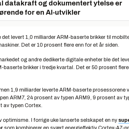
l datakraft og dokumentert ytelse er
ørende for en AI-utvikler
le det levert 1,0 milliarder ARM-baserte brikker til mobil
skiner. Det er 10 prosent flere enn for et år siden.
markedet og andre dedikerte digitale enheter ble det lev
baserte brikker i tredje kvartal. Det er 50 prosent flere 
mmen 1,9 milliarder leverte ARM-baserte prosessorene 
ypen ARM7, 24 prosent av typen ARM9, 9 prosent av 
t av typen Cortex.
 optimisme. I forrige uke lanserte selskapet en ny
supe
er
som kombinerer en svært energieffektiv Cortex-A7-