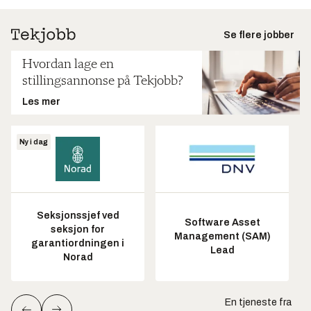
Se flere jobber
Hvordan lage en
stillingsannonse på Tekjobb?
Les mer
Ny i dag
Seksjonssjef ved
Software Asset
seksjon for
Management (SAM)
garantiordningen i
Lead
Norad
En tjeneste fra