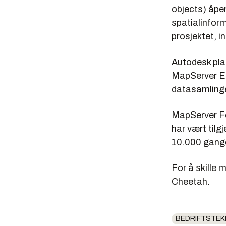
objects) åpen 
spatialinform
prosjektet,
Autodesk pla
MapServer En
datasamlinger
MapServer Fo
har vært til
10.000 gange
For å skille 
Cheetah.
BEDRIFTSTEK