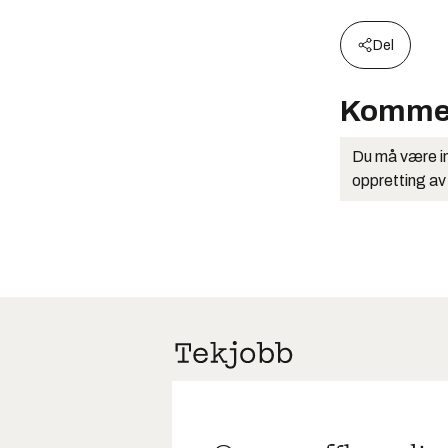
Del
Komme
Du må være in
oppretting av