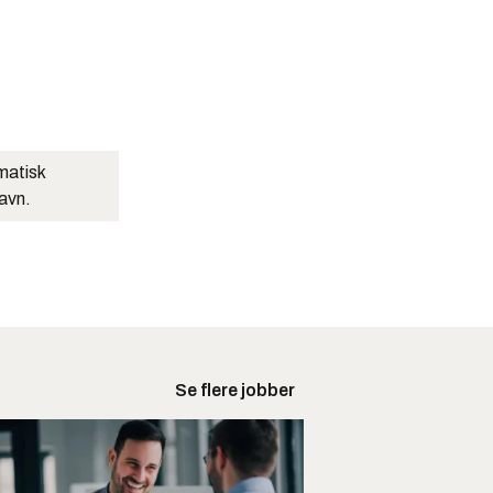
matisk
navn.
Se flere jobber