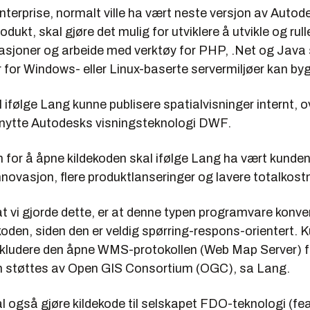
terprise, normalt ville ha vært neste versjon av Autod
ukt, skal gjøre det mulig for utviklere å utvikle og rull
asjoner og arbeide med verktøy for PHP, .Net og Java s
 for Windows- eller Linux-baserte servermiljøer kan by
l ifølge Lang kunne publisere spatialvisninger internt, 
benytte Autodesks visningsteknologi DWF.
 for å åpne kildekoden skal ifølge Lang ha vært kunde
novasjon, flere produktlanseringer og lavere totalkost
 at vi gjorde dette, er at denne typen programvare konv
ekoden, siden den er veldig spørring-respons-orientert.
kludere den åpne WMS-protokollen (Web Map Server) f
om støttes av Open GIS Consortium (OGC), sa Lang.
l også gjøre kildekode til selskapet FDO-teknologi (fe