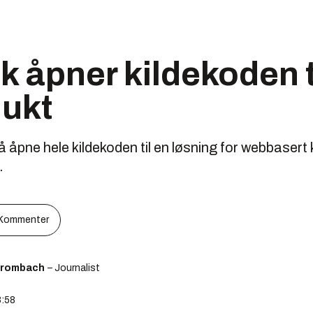
 åpner kildekoden t
dukt
 åpne hele kildekoden til en løsning for webbasert k
.
Kommenter
Brombach
– Journalist
8:58