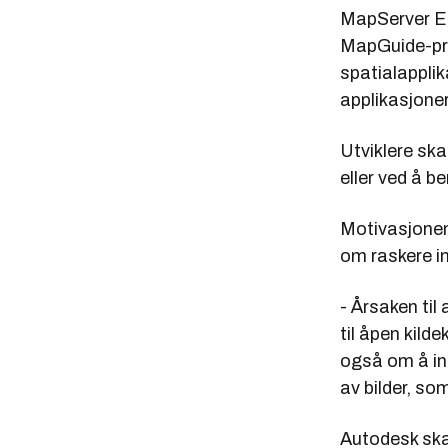
MapServer En
MapGuide-prod
spatialapplik
applikasjoner
Utviklere ska
eller ved å 
Motivasjonen
om raskere in
- Årsaken til
til åpen kild
også om å in
av bilder, s
Autodesk ska