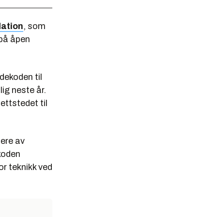
ation
, som
 på åpen
dekoden til
ig neste år.
ettstedet til
lere av
 koden
or teknikk ved