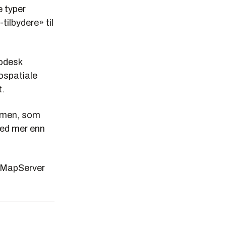
e typer
ilbydere» til
todesk
ospatiale
t.
ormen, som
ned mer enn
es MapServer