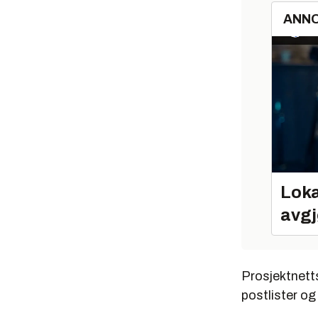
ANN
Loka
avgj
Prosjektnetts
postlister og