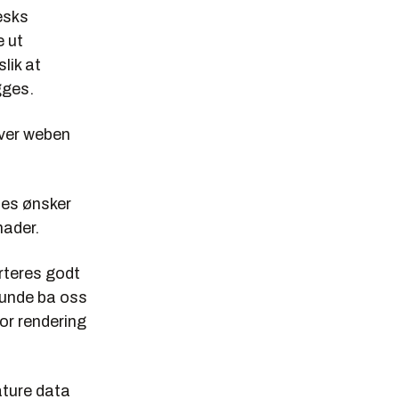
esks
e ut
lik at
gges.
over weben
nes ønsker
nader.
erteres godt
 Kunde ba oss
or rendering
ature data