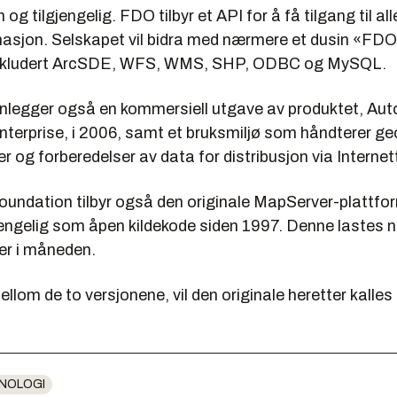
og tilgjengelig. FDO tilbyr et API for å få tilgang til all
asjon. Selskapet vil bidra med nærmere et dusin «FDO-t
 inkludert ArcSDE, WFS, WMS, SHP, ODBC og MySQL.
nlegger også en kommersiell utgave av produktet, Au
terprise, i 2006, samt et bruksmiljø som håndterer ge
 og forberedelser av data for distribusjon via Internet
undation tilbyr også den originale MapServer-plattf
gjengelig som åpen kildekode siden 1997. Denne lastes 
r i måneden.
mellom de to versjonene, vil den originale heretter kall
NOLOGI