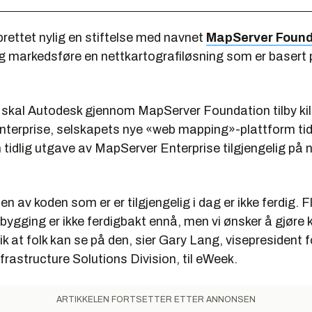
rettet nylig en stiftelse med navnet
MapServer Found
og markedsføre en nettkartografiløsning som er basert
 skal Autodesk gjennom MapServer Foundation tilby kil
terprise, selskapets nye «web mapping»-plattform tidl
n tidlig utgave av MapServer Enterprise tilgjengelig på n
en av koden som er er tilgjengelig i dag er ikke ferdig. F
 bygging er ikke ferdigbakt ennå, men vi ønsker å gjøre
slik at folk kan se på den, sier Gary Lang, visepresident f
rastructure Solutions Division, til eWeek.
ARTIKKELEN FORTSETTER ETTER ANNONSEN