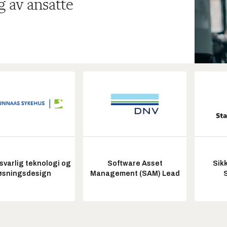
g av ansatte
varlig teknologi og
Software Asset
Sik
øsningsdesign
Management (SAM) Lead