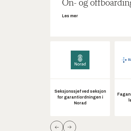
On- og offboardin
Les mer
Seksjonssjef ved seksjon
Fagans
for garantiordningen i
l
Norad