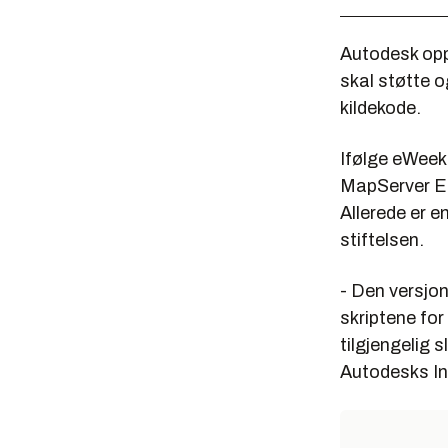
Autodesk opp
skal støtte 
kildekode.
Ifølge eWeek
MapServer En
Allerede er e
stiftelsen.
- Den versjon
skriptene for
tilgjengelig 
Autodesks Inf