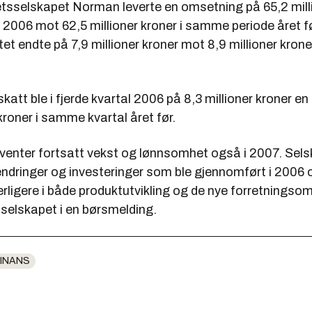
tsselskapet Norman leverte en omsetning på 65,2 milli
l 2006 mot 62,5 millioner kroner i samme periode året fø
tet endte på 7,9 millioner kroner mot 8,9 millioner kroner
.
skatt ble i fjerde kvartal 2006 på 8,3 millioner kroner e
 kroner i samme kvartal året før.
venter fortsatt vekst og lønnsomhet også i 2007. Selsk
endringer og investeringer som ble gjennomført i 2006 o
erligere i både produktutvikling og de nye forretningso
 selskapet i en børsmelding.
INANS