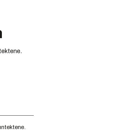
n
ntektene.
nntektene.