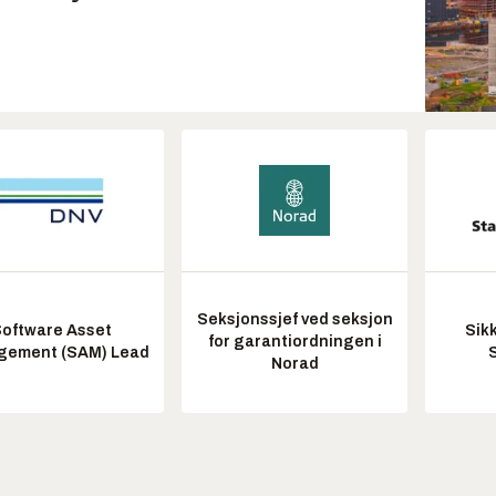
Seksjonssjef ved seksjon
oftware Asset
Sik
for garantiordningen i
ement (SAM) Lead
Norad