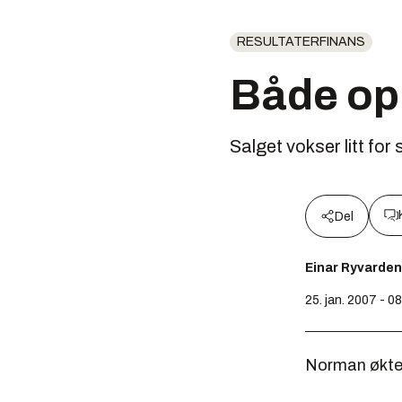
RESULTATERFINANS
Både op
Salget vokser litt fo
Del
Einar Ryvarden
25. jan. 2007 - 0
Norman økte 