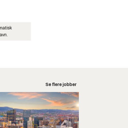
matisk
navn.
Se flere jobber