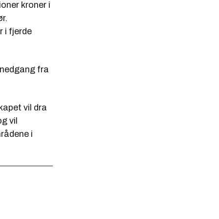
oner kroner i
r.
 i fjerde
n nedgang fra
apet vil dra
g vil
mrådene i