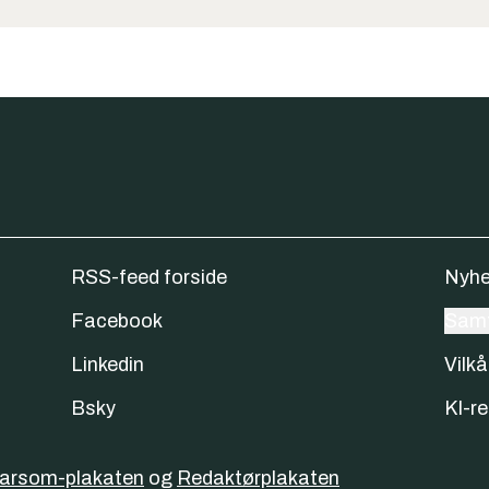
RSS-feed forside
Nyhe
Facebook
Samt
Linkedin
Vilkå
Bsky
KI-re
varsom-plakaten
og
Redaktørplakaten