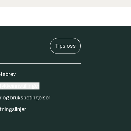
Tips oss
tsbrev
ykkeinnstillinger
r og bruksbetingelser
tningslinjer