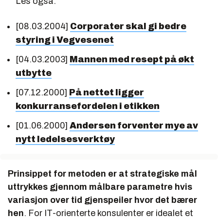
Les også:
[08.03.2004]
Corporater skal gi bedre
styring i Vegvesenet
[04.03.2003]
Mannen med resept på økt
utbytte
[07.12.2000]
På nettet ligger
konkurransefordelen i etikken
[01.06.2000]
Andersen forventer mye av
nytt ledelsesverktøy
Prinsippet for metoden er at strategiske mål
uttrykkes gjennom målbare parametre hvis
variasjon over tid gjenspeiler hvor det bærer
hen
. For IT-orienterte konsulenter er idealet et