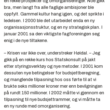
en rekke prosjekter og omorganiseringer. Noe gikk
bra, men langt fra alle faglige ambisjoner ble
oppfylt. Gammel kultur hang igjen, og det sprikte i
ledelsen. I 2000 ble det utarbeidet enda en ny
organisasjonsstruktur, og en ny strategisk plan. I
januar 2001 sa den viktigste fagforeningen seg
enig i de nye tiltakene.
– Krisen var ikke over, understreker Høidal. – Jeg
gikk på en rekke kurs hos Statskonsult på jakt
etter styringsverktøy og nye metoder. I 2001 kom
dessuten nye betingelser for budsjettberegning,
og manglende tilpasning hos oss førte til at vi
brukte seks millioner kroner mer enn bevilgningen
på rundt 150 millioner. I 2002 måtte vi gjennom en
tilpasning til nye budsjettrammer, og vi måtte ta
en ny runde med omorganisering.