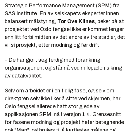
Strategic Performance Management
(SPM) fra
SAS Institute. En av selskapets eksperter innen
balansert målstyring,
Tor Ove Kilnes
, peker på at
prosjektet ved Oslo fengsel ikke er kommet lenger
enn litt forbi midten av det andre av tre stadier, det
vil si
prosjekt
, etter
modning
og før
drift
.
– De har gjort seg ferdig med
forankring i
organisasjonen
, og står nå ved milepælen
sikring
av datakvalitet
.
Selv om arbeidet er i en tidlig fase, og selv om
direktøren selv ikke liker å sitte ved skjermen, har
Oslo fengsel allerede hatt stor glede av
applikasjonen SPM, nå i versjon 1.4. Grensesnitt
for fasene
modning
og
prosjekt
heter betegnende
nok "Map", og brukes til å kartlegge målene og