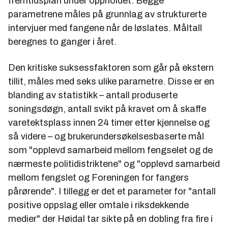
fremtidsplan under oppholdet. Begge
parametrene måles på grunnlag av strukturerte
intervjuer med fangene når de løslates. Måltall
beregnes to ganger i året.
Den kritiske suksessfaktoren som går på ekstern
tillit, måles med seks ulike parametre. Disse er en
blanding av statistikk – antall produserte
soningsdøgn, antall svikt på kravet om å skaffe
varetektsplass innen 24 timer etter kjennelse og
så videre – og brukerundersøkelsesbaserte mål
som "opplevd samarbeid mellom fengselet og de
nærmeste politidistriktene" og "opplevd samarbeid
mellom fengslet og Foreningen for fangers
pårørende". I tillegg er det et parameter for "antall
positive oppslag eller omtale i riksdekkende
medier" der Høidal tar sikte på en dobling fra fire i