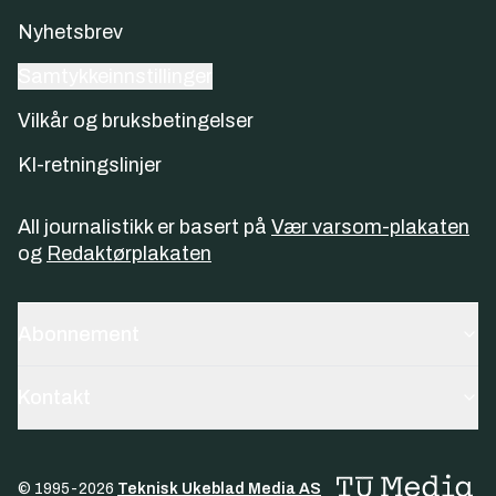
Nyhetsbrev
Samtykkeinnstillinger
Vilkår og bruksbetingelser
KI-retningslinjer
All journalistikk er basert på
Vær varsom-plakaten
og
Redaktørplakaten
Abonnement
Kontakt
© 1995-
2026
Teknisk Ukeblad Media AS