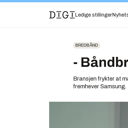
Ledige stillinger
Nyhet
BREDBÅND
- Båndb
Bransjen frykter at 
fremhever Samsung.