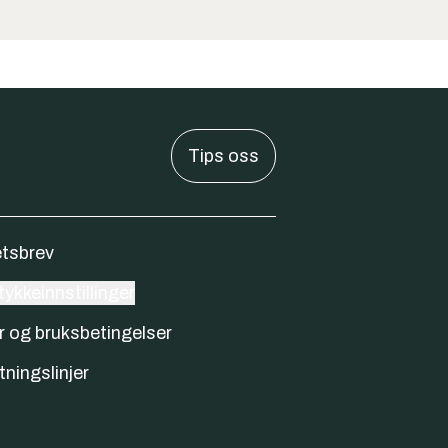
Tips oss
tsbrev
ykkeinnstillinger
r og bruksbetingelser
tningslinjer