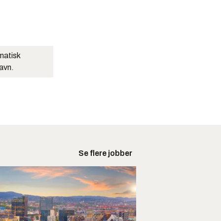
matisk
navn.
Se flere jobber