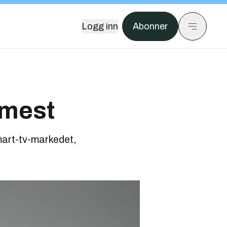
Logg inn
Abonner
 mest
mart-tv-markedet,