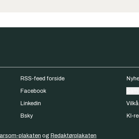
RSS-feed forside
Nyhe
Facebook
Samt
Linkedin
Vilkå
Bsky
KI-re
varsom-plakaten
og
Redaktørplakaten