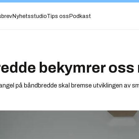
sbrev
Nyhetsstudio
Tips oss
Podkast
redde bekymrer oss
mangel på båndbredde skal bremse utviklingen av s