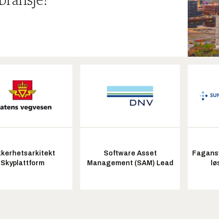
bransje!
kkerhetsarkitekt
Software Asset
Fagansv
Skyplattform
Management (SAM) Lead
lø