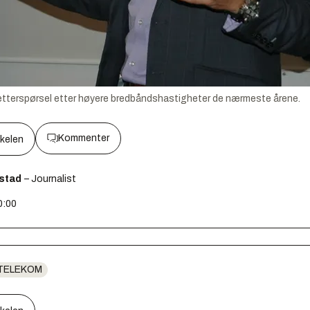
etterspørsel etter høyere bredbåndshastigheter de nærmeste årene.
Kommenter
kkelen
fstad
– Journalist
0:00
TELEKOM