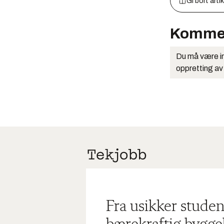
Gi bort arti
Komme
Du må være in
oppretting av
Fra usikker studen