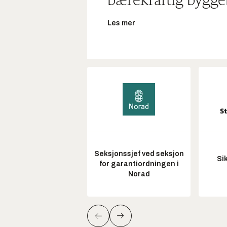
bærekraftig bygge
Les mer
Seksjonssjef ved seksjon
Si
for garantiordningen i
Norad