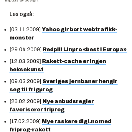
finpuss av design.
Les også:
[03.11.2009]
Yahoo gir bort webtrafikk-
monster
[29.04.2009]
Redpill Linpro «best i Europa»
[12.03.2009]
Rakett-cache er ingen
heksekunst
[09.03.2009]
Sveriges jernbaner hengir
seg til frigprog
[26.02.2009]
Nye anbudsregler
favoriserer friprog
[17.02.2009]
Mye raskere digi.no med
friprog-rakett