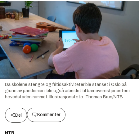
Da skolene stengte og fritidsaktiviteter ble stanset i Oslo på
grunn av pandemien, ble også arbeidet til barnevernstjenesten i
hovedstaden rammet.
Illustrasjonsfoto:
Thomas Brun/NTB
Kommenter
Del
NTB