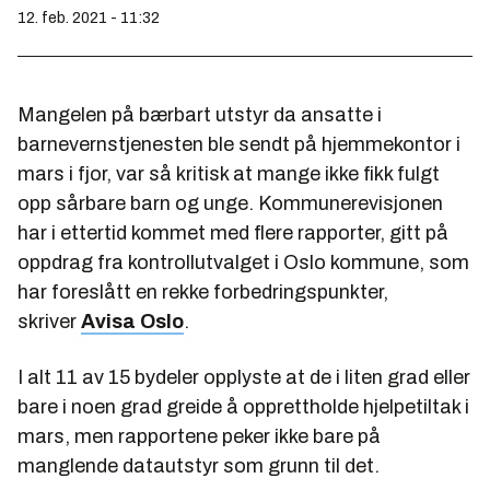
12. feb. 2021 - 11:32
Mangelen på bærbart utstyr da ansatte i
barnevernstjenesten ble sendt på hjemmekontor i
mars i fjor, var så kritisk at mange ikke fikk fulgt
opp sårbare barn og unge. Kommunerevisjonen
har i ettertid kommet med flere rapporter, gitt på
oppdrag fra kontrollutvalget i Oslo kommune, som
har foreslått en rekke forbedringspunkter,
skriver
Avisa Oslo
.
I alt 11 av 15 bydeler opplyste at de i liten grad eller
bare i noen grad greide å opprettholde hjelpetiltak i
mars, men rapportene peker ikke bare på
manglende datautstyr som grunn til det.