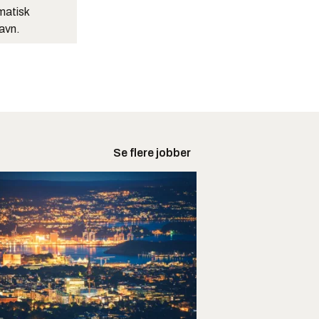
matisk
navn.
Se flere jobber