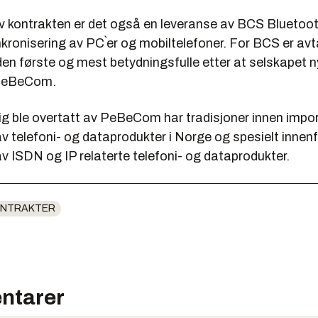
v kontrakten er det også en leveranse av BCS Bluetoo
nkronisering av PC`er og mobiltelefoner. For BCS er av
en første og mest betydningsfulle etter at selskapet ny
 PeBeCom.
g ble overtatt av PeBeCom har tradisjoner innen impor
av telefoni- og dataprodukter i Norge og spesielt innen
av ISDN og IP relaterte telefoni- og dataprodukter.
ONTRAKTER
ntarer