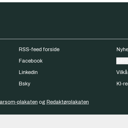
RSS-feed forside
Nyhe
Facebook
Samt
Linkedin
Vilkå
Bsky
KI-re
varsom-plakaten
og
Redaktørplakaten