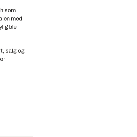
th som
talen med
lig ble
t, salg og
for