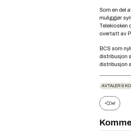
Som en del a
muliggjør sy
Telekiosken d
overtatt av
BCS som nyli
distribusjon 
distribusjon 
AVTALER & K
Del
Komme