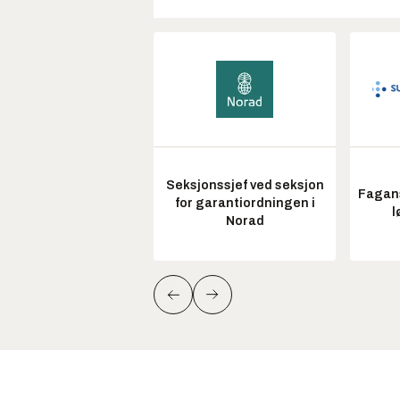
Seksjonssjef ved seksjon
Fagans
for garantiordningen i
l
Norad