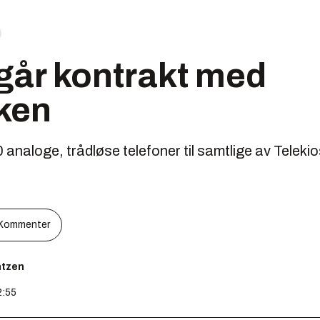
går kontrakt med
ken
 analoge, trådløse telefoner til samtlige av Telek
Kommenter
ntzen
2:55