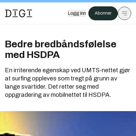
Logg inn
Abonner
Bedre bredbåndsfølelse
med HSDPA
En irriterende egenskap ved UMTS-nettet gjør
at surfing oppleves som tregt på grunn av
lange svartider. Det retter seg med
oppgradering av mobilnettet til HSDPA.