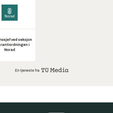
nssjef ved seksjon
arantiordningen i
Norad
En tjeneste fra