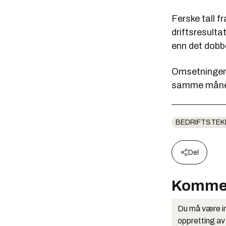
Ferske tall f
driftsresulta
enn det dobb
Omsetningen e
samme måned 
BEDRIFTSTEK
Del
Komme
Du må være in
oppretting av