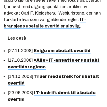
digi.no kjørte en serie saker med fokus på overtid i
fjor høst med utgangspunkt i en artikkel av
advokat Carl F. Kjeldsberg i Webjuristene, der han
forklarte hva som var gjeldende regler:
IT-
bransjens ubetalte overtid er ulovlig
.
Les også:
[27.11.2008]
Enige om ubetalt overtid
[17.10.2008]
«Alle» IT-ansatte er unntak i
overtidsreglene
[14.10.2008]
Truer med streik for ubetalt
overtid
[23.06.2008]
IT-bedrift dømt til å betale
overtid